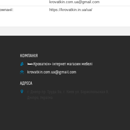
krovatkin.com.ua@gmail.com
https://krovatkin.in.ua/ua/
🛏«Кроваткiн» iнтернет магазин мебелi
krovatkin.com.ua@gmail.com
г. Днепр пр. Труда 9а, г. Киев ул. Бориспольская 9,
Дніпро, Україна