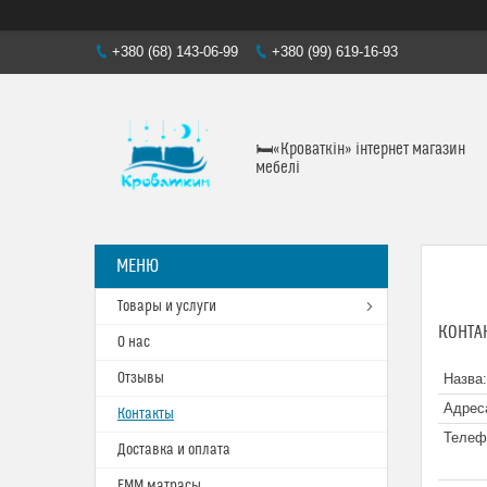
+380 (68) 143-06-99
+380 (99) 619-16-93
🛏«Кроваткiн» iнтернет магазин
мебелi
Товары и услуги
КОНТА
О нас
Отзывы
Контакты
Доставка и оплата
ЕММ матрасы