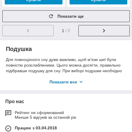
Показати ще
1
/ 2
Подушка
Для повноцінного сну дуже важливо, щоб м'язи шиї були
повністю розслабленими. Цього можна досягти, правильно
підібравши подушку для сну. При виборі подушки необхідно
звернути увагу на наступні фактори:
Показати все
розмір подушки;
жорсткість;
форму;
Про нас
матеріали наповнювача і чохла.
Рейтинг не сформований
Купити подушку – не така вже проста задача. Лікарі-ортопеди
Менше 5 відгуків за останній рік
не рекомендують спати на великих за розміром і високих
подушках. Самим оптимальним розміром буде такий, коли на
Працює з 03.04.2018