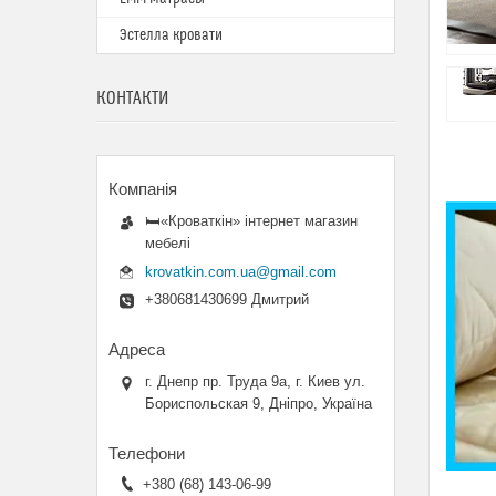
Эстелла кровати
КОНТАКТИ
🛏«Кроваткiн» iнтернет магазин
мебелi
krovatkin.com.ua@gmail.com
+380681430699 Дмитрий
г. Днепр пр. Труда 9а, г. Киев ул.
Бориспольская 9, Дніпро, Україна
+380 (68) 143-06-99