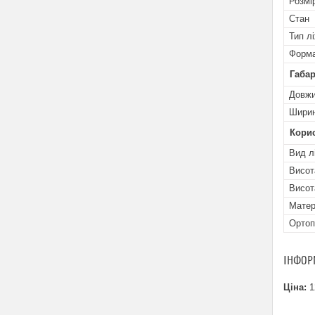
Розмі
Стан
Тип л
Форма
Габар
Довжи
Ширин
Кори
Вид л
Висот
Висот
Матер
Ортоп
ІНФОР
Ціна:
1