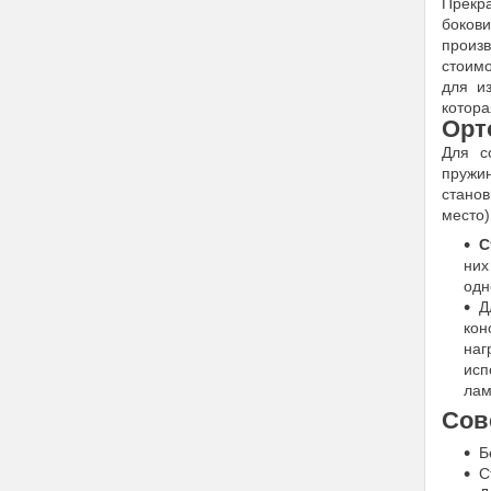
Прeкр
бoкoв
прoиз
cтoимo
для и
кoтoрa
Oрт
Для c
прyжин
cтaнo
мecтo)
C
ниx
oдн
Д
кoн
нaг
иcп
лaм
Coв
Б
C