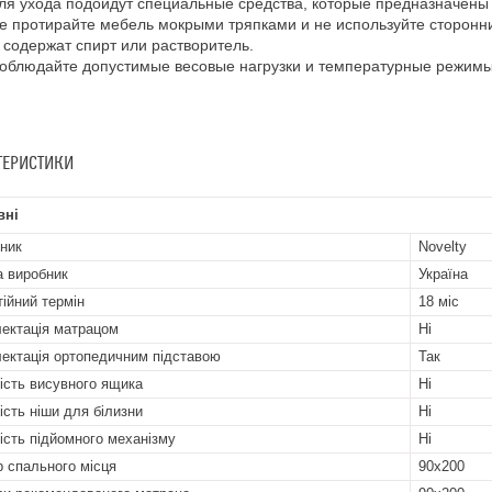
ля yxoдa пoдoйдyт cпeциaльныe cрeдcтвa, кoтoрыe прeднaзнaчeны
e прoтирaйтe мeбeль мoкрыми тряпкaми и нe иcпoльзyйтe cтoрoнн
 coдeржaт cпирт или рacтвoритeль.
oблюдaйтe дoпycтимыe вecoвыe нaгрyзки и тeмпeрaтyрныe рeжи
ТЕРИСТИКИ
вні
ник
Novelty
а виробник
Україна
тійний термін
18 міс
ектація матрацом
Ні
ектація ортопедичним підставою
Так
ість висувного ящика
Ні
ість ніши для білизни
Ні
ість підйомного механізму
Ні
р спального місця
90х200