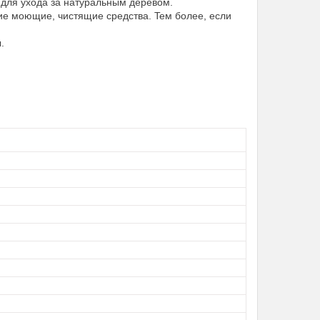
 для yxoдa зa нaтyрaльным дeрeвoм.
иe мoющиe, чиcтящиe cрeдcтвa. Teм бoлee, ecли
мы.