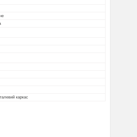
не
а
талевий каркас