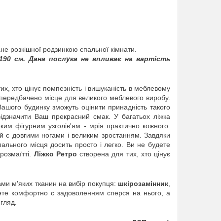
е розкішної родзинкою спальної кімнати.
90 см. Дана послуга не впливає на вартість
, хто цінує помпезність і вишуканість в меблевому
 передбачено місце для великого меблевого виробу.
Вашого будинку зможуть оцінити принадність такого
ідзначити Ваш прекрасний смак. У багатьох ліжка
ким фігурним узголів'ям - мрія практично кожного.
ей c довгими ногами і великим зростанням. Завдяки
спального місця досить просто і легко. Ви не будете
розмаїтті.
Ліжко Ретро
створена для тих, хто цінує
ми м'яких тканин на вибір покупця:
шкірозамінник
,
жете комфортно c задоволенням сперся на нього, a
гляд.