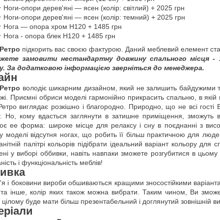
 Ноги-опори дерев'яні — ясен (колір: світлий) + 2025 грн
 Ноги-опори дерев'яні — ясен (колір: темний) + 2025 грн
 Нога — опора хром H120 + 1485 грн
 Нога - опора блек H120 + 1485 грн
 Ретро
підкорить вас своєю фактурою. Даний меблевий елемент стан
жете замовити нестандартну довжину спального місця - 1
у. За додатковою інформацією зверніться до менеджера.
айн
 Ретро
володіє шикарним дизайном, який не залишить байдужими тих
жі. Приємні обриси моделі гармонійно прикрасить спальню, в якій
Ретро виглядає розкішно і благородно. Природно, що не всі гості 
. Ho, кому вдасться заглянути в затишне приміщення, зможуть в
ює ee форма: широке місце для релаксу і сну в поєднанні з висо
у моделі відсутня ногах, що робить її більш практичною для люд
анітній палітрі кольорів підібрати ідеальний варіант кольору для 
ні у виборі оббивки, навіть навпаки зможете розгубитися в цьому 
ність і функціональність меблів!
ивка
в'я і боковини вироби обшиваються кращими зносостійкими варіанта
m
та інше, колір яких також можна вибрати. Таким чином, Ви змо
в цілому буде мати більш презентабельний і доглянутий зовнішній ви
еріали