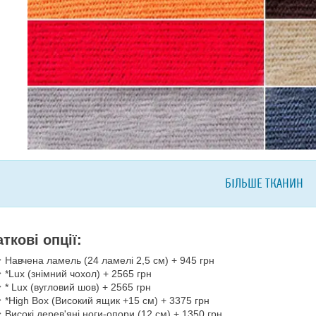
БІЛЬШЕ ТКАНИН
ткові опції:
 Навчена ламель (24 ламелі 2,5 см) + 945 грн
 *Lux (знімний чохол) + 2565 грн
 * Lux (вугловий шов) + 2565 грн
 *High Box (Високий ящик +15 см) + 3375 грн
 Високі дерев'яні ноги-опори (12 см) + 1350 грн