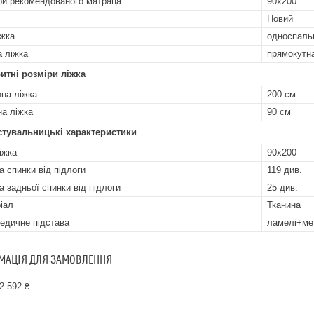
ри рекомендованого матраца
90х200
Новий
іжка
односпаль
 ліжка
прямокутн
итні розміри ліжка
на ліжка
200 см
а ліжка
90 см
стувальницькі характеристики
іжка
90х200
а спинки від підлоги
119 див.
а задньої спинки від підлоги
25 див.
іал
Тканина
едичне підстава
ламелі+ме
МАЦІЯ ДЛЯ ЗАМОВЛЕННЯ
2 592 ₴