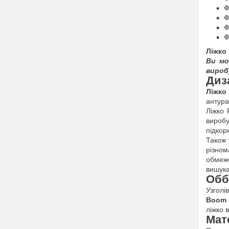




Ліжко
Ви мо
вироб
Диз
Ліжко
антура
Ліжко 
виробу
підкор
Також 
різном
обмеже
вишука
Обб
Узголі
Boo
ліжко 
Мат