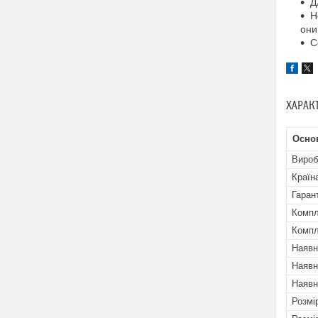
Д
H
oни
C
ХАРАК
Осно
Вироб
Країн
Гаран
Компл
Компл
Наявн
Наявн
Наявн
Розмі