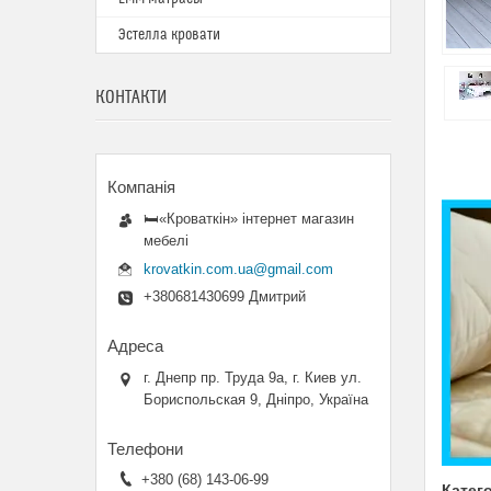
Эстелла кровати
КОНТАКТИ
🛏«Кроваткiн» iнтернет магазин
мебелi
krovatkin.com.ua@gmail.com
+380681430699 Дмитрий
г. Днепр пр. Труда 9а, г. Киев ул.
Бориспольская 9, Дніпро, Україна
+380 (68) 143-06-99
Катего