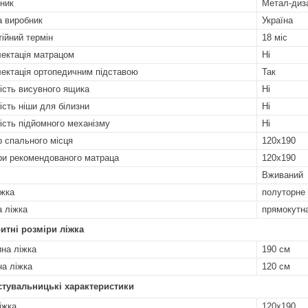
ник
Метал-диз
а виробник
Україна
тійний термін
18 міс
ектація матрацом
Ні
ектація ортопедичним підставою
Так
ість висувного ящика
Ні
ість ніши для білизни
Ні
ість підйомного механізму
Ні
р спального місця
120х190
ри рекомендованого матраца
120х190
Вживаний
іжка
полуторне
 ліжка
прямокутн
итні розміри ліжка
на ліжка
190 см
а ліжка
120 см
стувальницькі характеристики
іжка
120х190