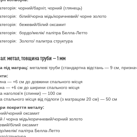
атегорія: чорний/бархіт, чорний (глянець)
атегорія: білий/чорна мідь/коричневий/ чорне золото
атегорія: бежевий/білий оксамит
атегорія: бордо/мелік/ палітра Белла-Летто
атегорія: Золото/ палитра структура
ал:
метал, товщина труби — 1 мм
а під матрац:
металеві труби (стандартна відстань — 9 см, признач
ити:
ина — +6 см до довжини спального місця
на — +6 см до ширини спального місця
та наголов'я (спинки) — 100 см
та спального місця від підлоги (з матрацом 20 см) — 50 см
ри покриття металу:
ний/чорний оксамит
ий / чорна мідь/коричневий/чорний золото
евий/білий оксамит
до/мелік/ палітра Белла-Летто
ото/структура