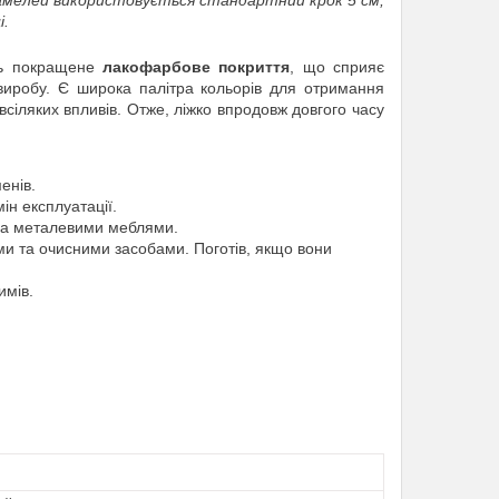
ламелей використовується стандартний крок 5 см,
і.
ють покращене
лакофарбове покриття
, що сприяє
виробу. Є широка палітра кольорів для отримання
всіляких впливів. Отже, ліжко впродовж довгого часу
енів.
ін експлуатації.
у за металевими меблями.
ми та очисними засобами. Поготів, якщо вони
имів.