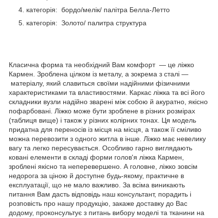
категорія: бордо/мелік/ палітра Белла-Летто
категорія: Золото/ палитра структура
Класична форма та необхідний Вам комфорт — це ліжко
Кармен. Зроблена цілком із металу, а зокрема з сталі —
матеріалу, який славиться своїми надійними фізичними
характеристиками та властивостями. Каркас ліжка та всі його
складники вузли надійно зварені між собою й акуратно, якісно
пофарбовані. Ліжко може бути зроблене в різних розмірах
(таблиця вище) і також у різних колірних тонах. Ця модель
придатна для переносів із місця на місця, а також її сміливо
можна перевозити з одного житла в інше. Ліжко має невелику
вагу та легко пересувається. Особливо гарно виглядають
ковані елементи в складі форми голов'я ліжка Кармен,
зроблені якісно та неперевершено. А головне, ліжко зовсім
недорога за ціною й доступне будь-якому, практичне в
експлуатації, що не мало важливо. За всіма виникають
питання Вам дасть відповідь наш консультант, порадить і
розповість про нашу продукцію, закаже доставку до Вас
додому, проконсультує з питань вибору моделі та тканини на