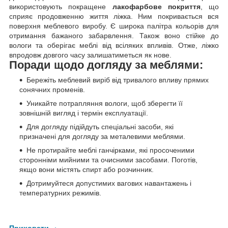
використовують покращене
лакофарбове покриття
, що
сприяє продовженню життя ліжка. Ним покривається вся
поверхня меблевого виробу. Є широка палітра кольорів для
отримання бажаного забарвлення. Також воно стійке до
вологи та оберігає меблі від всіляких впливів. Отже, ліжко
впродовж довгого часу залишатиметься як нове.
Поради щодо догляду за меблями:
Бережіть меблевий виріб від тривалого впливу прямих
сонячних променів.
Уникайте потрапляння вологи, щоб зберегти її
зовнішній вигляд і термін експлуатації.
Для догляду підійдуть спеціальні засоби, які
призначені для догляду за металевими меблями.
Не протирайте меблі ганчірками, які просоченими
сторонніми мийними та очисними засобами. Поготів,
якщо вони містять спирт або розчинник.
Дотримуйтеся допустимих вагових навантажень і
температурних режимів.