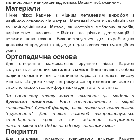
відтінок, який найкраще відповідає Вашим побажанням.
Матеріали
Ніжне ліжко Кармен є міцним
металевим виробом
з
надійною основою під матрац. Металеві ліжка є найміцнішими
та найнадійнішими.
Метал
, як матеріал меблевих виробів,
вирізняється високою стійкістю до різних деформацій і
великих навантажень. Використовується для виробництва
довговічної продукції та підходить для важких експлуатаційних
умов.
Ортопедична основа
Для створення максимально зручного ліжка Кармен
залучають зносостійкі
металеві ламелі
. Вони являють собою
надійні елементи, які є частиною каркаса та мають високу
міцність. Завдяки чому підтримується ортопедичний ефект і
спальне місце стає комфортнішим для того, хто спить.
За додаткову плату можна замовити цю модель з
буковими ламелями
. Вони виготовляються з міцної
зносостійкої букової фанери, якою властива властивість
"пружинити". Для таких ламелей використовується
стандартний крок 5 см, здатний витримати
навантаження до 150 кг на одному спальному місці.
Покриття
Для підтримки показного зовнішнього вигляду Кармен