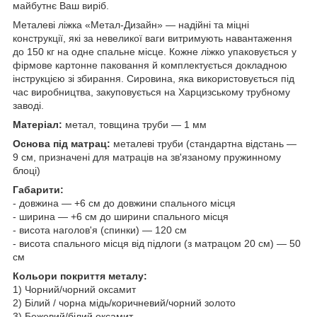
майбутнє Ваш виріб.
Металеві ліжка «Метал-Дизайн» — надійні та міцні
конструкції, які за невеликої ваги витримують навантаження
до 150 кг на одне спальне місце. Кожне ліжко упаковується у
фірмове картонне паковання й комплектується докладною
інструкцією зі збирання. Сировина, яка використовується під
час виробництва, закуповується на Харцизському трубному
заводі.
Матеріал:
метал, товщина труби — 1 мм
Основа під матрац:
металеві труби (стандартна відстань —
9 см, призначені для матраців на зв'язаному пружинному
блоці)
Габарити:
- довжина — +6 см до довжини спального місця
- ширина — +6 см до ширини спального місця
- висота наголов'я (спинки) — 120 см
- висота спального місця від підлоги (з матрацом 20 см) — 50
см
Кольори покриття металу:
1) Чорний/чорний оксамит
2) Білий / чорна мідь/коричневий/чорний золото
3) Бежевий/білий оксамит