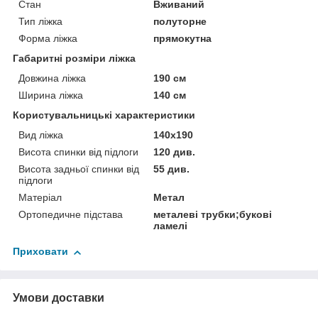
Стан
Вживаний
Тип ліжка
полуторне
Форма ліжка
прямокутна
Габаритні розміри ліжка
Довжина ліжка
190 см
Ширина ліжка
140 см
Користувальницькі характеристики
Вид ліжка
140х190
Висота спинки від підлоги
120 див.
Висота задньої спинки від
55 див.
підлоги
Матеріал
Метал
Ортопедичне підстава
металеві трубки;букові
ламелі
Приховати
Умови доставки