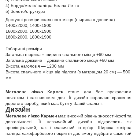
4) Бордо/мелік/ палітра Белла-Летто
5) Золото/структура
Доступні розміри спального місця (ширина х довжина):
1400х2000, 1400х1900
1600х2000, 1600х1900
1800х2000, 1800х1900
Габаритні розміри:
Загальна ширина = ширина спального місця +60 мм
Загальна довжина = довжина спального місця +60 мм
Висота наголов'я — 1200 мм
Висота спального місця від підлоги (з матрацом 20 см) — 500
мм
Металеве ліжко Кармен
стане для Вас прекрасним
початком і закінченням дня. Її дизайн справляє враження
дорогого виробу, який має бути у Вашій спальні.
Дизайн
Металеве ліжко Кармен
має високий рівень зносостійкості та
довговічності. Її незвичайний дизайн підкреслить як
провінціальний, так і класичний інтер'єр. Широка колірна
палітра лакофарбового покриття дає змогу підібрати саме той