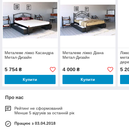
Металеве ліжко Касандра
Металеве ліжко Діана
Ліжк
Метал-Дизайн
Метал-Дизайн
мет
дере
Мет
5 754
4 000
5 2
₴
₴
Купити
Купити
Про нас
Рейтинг не сформований
Менше 5 відгуків за останній рік
Працює з 03.04.2018