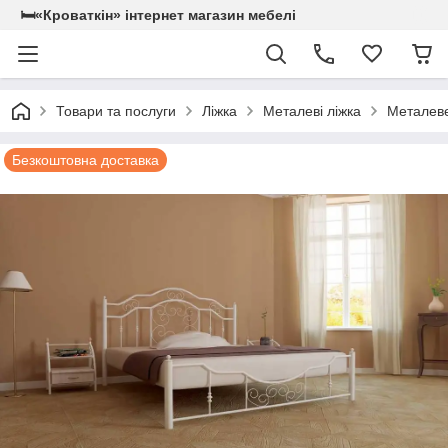
🛏«Кроваткiн» iнтернет магазин мебелi
Товари та послуги
Ліжка
Металеві ліжка
Металеве
Безкоштовна доставка