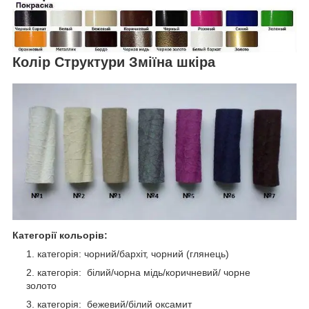
Колір Структури Зміїна шкіра
Категорії кольорів:
категорія: чорний/бархіт, чорний (глянець)
категорія: білий/чорна мідь/коричневий/ чорне
золото
категорія: бежевий/білий оксамит