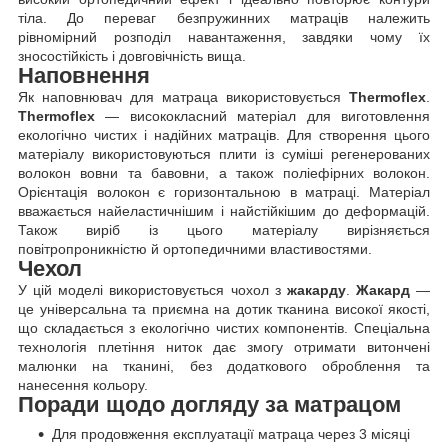
тіла. До переваг безпружинних матраців належить
рівномірний розподіл навантаження, завдяки чому їх
зносостійкість і довговічність вища.
Наповнення
Як наповнювач для матраца використовується
Thermoflex
.
Thermoflex
— висококласний матеріал для виготовлення
екологічно чистих і надійних матраців. Для створення цього
матеріалу використовуються плити із суміші регенерованих
волокон вовни та бавовни, а також поліефірних волокон.
Орієнтація волокон є горизонтальною в матраці. Матеріал
вважається найеластичнішим і найстійкішим до деформацій.
Також виріб із цього матеріалу вирізняється
повітропроникністю й ортопедичними властивостями.
Чехол
У цій моделі використовується чохол з
жакарду
.
Жакард
—
це універсальна та приємна на дотик тканина високої якості,
що складається з екологічно чистих компонентів. Спеціальна
технологія плетіння ниток дає змогу отримати витончені
малюнки на тканині, без додаткового оброблення та
нанесення кольору.
Поради щодо догляду за матрацом
Для продовження експлуатації матраца через 3 місяці