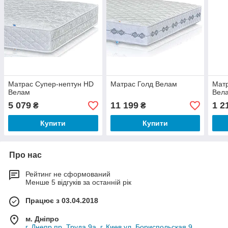
Матрас Супер-нептун HD
Матрас Голд Велам
Матр
Велам
Вел
5 079
11 199
1 2
₴
₴
Купити
Купити
Про нас
Рейтинг не сформований
Менше 5 відгуків за останній рік
Працює з 03.04.2018
м. Дніпро
г. Днепр пр. Труда 9а, г. Киев ул. Бориспольская 9 ,