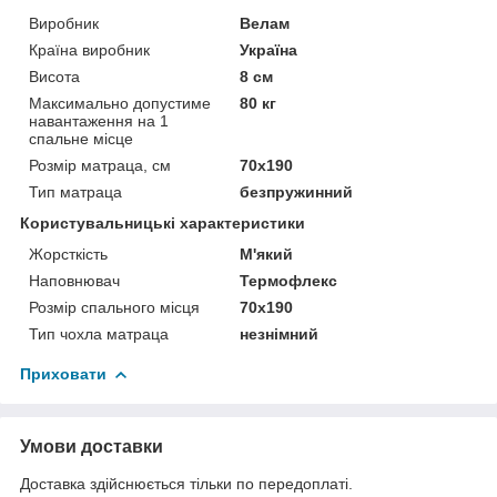
Виробник
Велам
Країна виробник
Україна
Висота
8 см
Максимально допустиме
80 кг
навантаження на 1
спальне місце
Розмір матраца, см
70х190
Тип матраца
безпружинний
Користувальницькі характеристики
Жорсткість
М'який
Наповнювач
Термофлекс
Розмір спального місця
70х190
Тип чохла матраца
незнімний
Приховати
Умови доставки
Доставка здійснюється тільки по передоплаті.