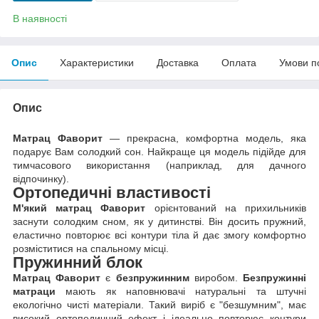
В наявності
Опис
Характеристики
Доставка
Оплата
Умови п
Опис
Матрац Фаворит
— прекрасна, комфортна модель, яка
подарує Вам солодкий сон. Найкраще ця модель підійде для
тимчасового використання (наприклад, для дачного
відпочинку).
Ортопедичні властивості
М'який матрац Фаворит
орієнтований на прихильників
заснути солодким сном, як у дитинстві. Він досить пружний,
еластично повторює всі контури тіла й дає змогу комфортно
розміститися на спальному місці.
Пружинний блок
Матрац Фаворит
є
безпружинним
виробом.
Безпружинні
матраци
мають як наповнювачі натуральні та штучні
екологічно чисті матеріали. Такий виріб є "безшумним", має
високий ортопедичний ефект і ідеально повторює контури