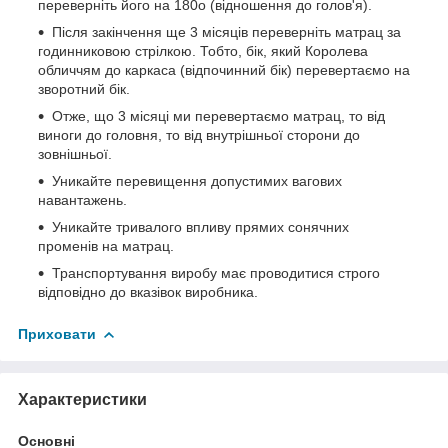
переверніть його на 180o (відношення до голов'я).
Після закінчення ще 3 місяців переверніть матрац за
годинниковою стрілкою. Тобто, бік, який Королева
обличчям до каркаса (відпочинний бік) перевертаємо на
зворотний бік.
Отже, що 3 місяці ми перевертаємо матрац, то від
виноги до головня, то від внутрішньої сторони до
зовнішньої.
Уникайте перевищення допустимих вагових
навантажень.
Уникайте тривалого впливу прямих сонячних
променів на матрац.
Транспортування виробу має проводитися строго
відповідно до вказівок виробника.
Приховати
Характеристики
Основні