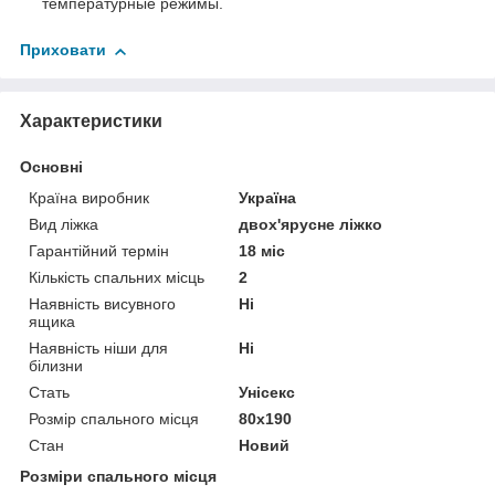
температурные режимы.
Приховати
Характеристики
Основні
Країна виробник
Україна
Вид ліжка
двох'ярусне ліжко
Гарантійний термін
18 міс
Кількість спальних місць
2
Наявність висувного
Ні
ящика
Наявність ніши для
Ні
білизни
Стать
Унісекс
Розмір спального місця
80х190
Стан
Новий
Розміри спального місця