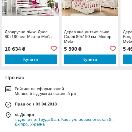
Двоярусне ліжко Джосі
Дерев'яне дитяче ліжко
Дере
80х190 см. Містер Мебл
Саллі 80х190 см. Містер
Венд
Мебл
Меб
10 634
5 590
5 4
₴
₴
Купити
Купити
Про нас
Рейтинг не сформований
Менше 5 відгуків за останній рік
Працює з 03.04.2018
м. Дніпро
г. Днепр пр. Труда 9а, г. Киев ул. Бориспольская 9 ,
Дніпро, Україна