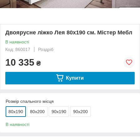
Двоярусне ліжко Лея 80х190 см. Містер Мебл
В наявності
Код: 860017
Роздріб
10 335
₴
Купити
Розмір спального місця
80х190
80х200
90х190
90х200
В наявності