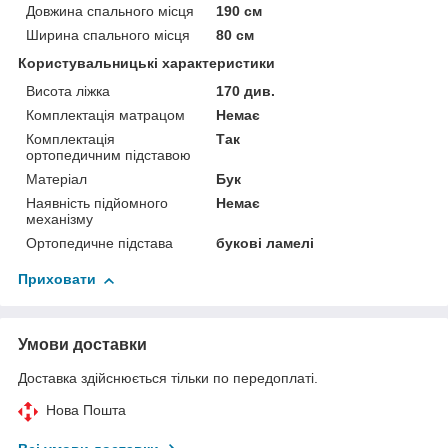
Довжина спального місця
190 см
Ширина спального місця
80 см
Користувальницькі характеристики
Висота ліжка
170 див.
Комплектація матрацом
Немає
Комплектація
Так
ортопедичним підставою
Матеріал
Бук
Наявність підйомного
Немає
механізму
Ортопедичне підстава
букові ламелі
Приховати
Умови доставки
Доставка здійснюється тільки по передоплаті.
Нова Пошта