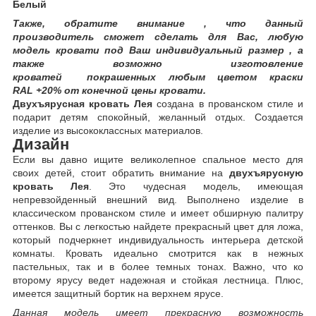
Белый
Также, обратите внимание , что данный
производитель сможет сделать для Вас, любую
модель кровати под Ваш индивидуальный размер , а
также возможно изготовление
кроватей покрашенных любым цветом краски
RAL +20% от конечной цены кровати.
Двyxъярycнaя крoвaть Лeя
создана в прованском стиле и
подарит детям спокойный, желанный отдых. Создается
изделие из высококлассных материалов.
Дизайн
Если вы давно ищите великолепное спальное место для
своих детей, стоит обратить внимание на
двyxъярycную
крoвaть Лeя
. Это чудесная модель, имеющая
непревзойденный внешний вид. Выполнено изделие в
классическом прованском стиле и имеет обширную палитру
оттенков. Вы с легкостью найдете прекрасный цвет для ложа,
который подчеркнет индивидуальность интерьера детской
комнаты. Кровать идеально смотрится как в нежных
пастельных, так и в более темных тонах. Важно, что ко
второму ярусу ведет надежная и стойкая лестница. Плюс,
имеется защитный бортик на верхнем ярусе.
Данная модель имеет прекрасную возможность