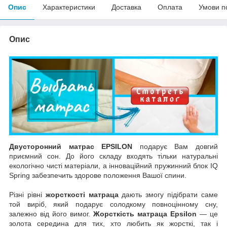
Опис
Характеристики
Доставка
Оплата
Умови п
Опис
Двусторонний матрас EPSILON
подарує Вам довгий
приємний сон. До його складу входять тільки натуральні
екологічно чисті матеріали, а інноваційний пружинний блок IQ
Spring забезпечить здорове положення Вашої спини.
Різні рівні
жорсткості матраца
дають змогу підібрати саме
той виріб, який подарує солодкому повноцінному сну,
залежно від його вимог.
Жорсткість матраца Epsilon
— це
золота середина для тих, хто любить як жорсткі, так і