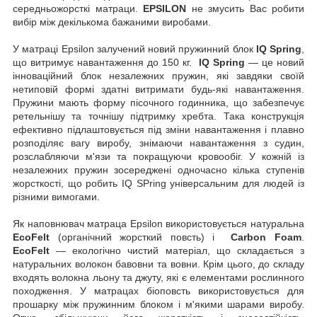
середньожорсткі матраци.
EPSILON
не змусить Вас робити
вибір між декількома бажаними виробами.
У матраці Epsilon залучений новий пружинний блок
IQ Spring
,
що витримує навантаження до 150 кг.
IQ Spring
— це новий
інноваційний блок незалежних пружин, які завдяки своїй
нетиповій формі здатні витримати будь-які навантаження.
Пружини мають форму пісочного годинника, що забезпечує
ретельнішу та точнішу підтримку хребта. Така конструкція
ефективно підлаштовується під зміни навантаження і плавно
розподіляє вагу виробу, знімаючи навантаження з судин,
розслабляючи м'язи та покращуючи кровообіг. У кожній із
незалежних пружин зосереджені одночасно кілька ступенів
жорсткості, що робить IQ SPring універсальним для людей із
різними вимогами.
Як наповнювач матраца Epsilon використовується натуральна
EcoFelt
(органічний жорсткий повсть) і
Carbon Foam
.
EcoFelt
— екологічно чистий матеріал, що складається з
натуральних волокон бавовни та вовни. Крім цього, до складу
входять волокна льону та джуту, які є елементами рослинного
походження. У матрацах біоповсть використовується для
прошарку між пружинним блоком і м'якими шарами виробу.