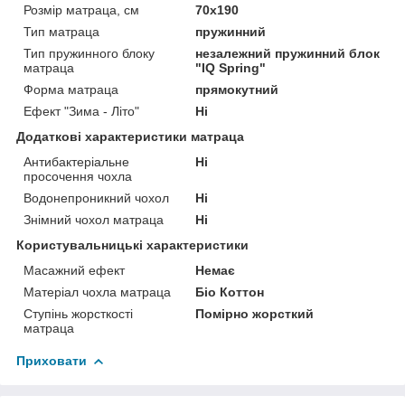
Розмір матраца, см
70х190
Тип матраца
пружинний
Тип пружинного блоку
незалежний пружинний блок
матраца
"IQ Spring"
Форма матраца
прямокутний
Ефект "Зима - Літо"
Ні
Додаткові характеристики матраца
Антибактеріальне
Ні
просочення чохла
Водонепроникний чохол
Ні
Знімний чохол матраца
Ні
Користувальницькі характеристики
Масажний ефект
Немає
Матеріал чохла матраца
Біо Коттон
Ступінь жорсткості
Помірно жорсткий
матраца
Приховати