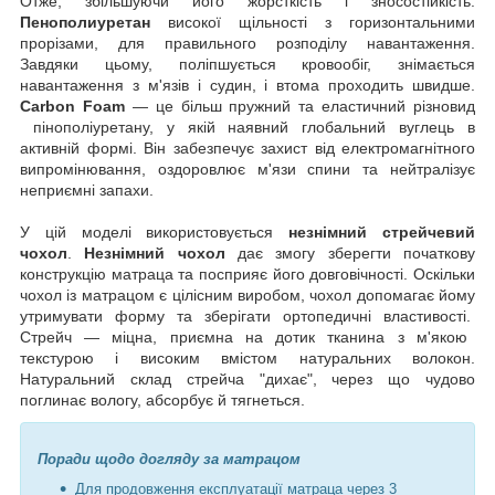
Отже, збільшуючи його жорсткість і зносостійкість.
Пенополиуретан
високої щільності з горизонтальними
прорізами, для правильного розподілу навантаження.
Завдяки цьому, поліпшується кровообіг, знімається
навантаження з м'язів і судин, і втома проходить швидше.
Carbon Foam
— це більш пружний та еластичний різновид
пінополіуретану, у якій наявний глобальний вуглець в
активній формі. Він забезпечує захист від електромагнітного
випромінювання, оздоровлює м'язи спини та нейтралізує
неприємні запахи.
У цій моделі використовується
незнімний стрейчевий
чохол
.
Незнімний чохол
дає змогу зберегти початкову
конструкцію матраца та посприяє його довговічності. Оскільки
чохол із матрацом є цілісним виробом, чохол допомагає йому
утримувати форму та зберігати ортопедичні властивості
.
Стрейч — міцна, приємна на дотик тканина з м'якою
текстурою і високим вмістом натуральних волокон.
Натуральний склад стрейча "дихає", через що чудово
поглинає вологу, абсорбує й тягнеться.
Поради щодо догляду за матрацом
Для продовження експлуатації матраца через 3