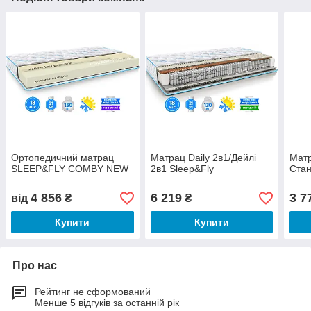
Ортопедичний матрац
Матрац Daily 2в1/Дейлі
Матр
SLEEP&FLY COMBY NEW
2в1 Sleep&Fly
Стан
4 856
6 219
3 7
від
₴
₴
Купити
Купити
Про нас
Рейтинг не сформований
Менше 5 відгуків за останній рік