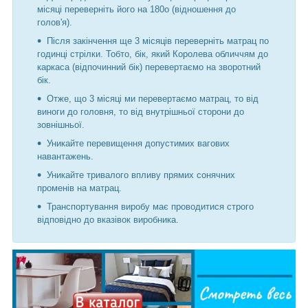
місяці переверніть його на 180o (відношення до
голов'я).
Після закінчення ще 3 місяців переверніть матрац по
годинці стрілки. Тобто, бік, який Королева обличчям до
каркаса (відпочинний бік) перевертаємо на зворотний
бік.
Отже, що 3 місяці ми перевертаємо матрац, то від
виноги до головня, то від внутрішньої сторони до
зовнішньої.
Уникайте перевищення допустимих вагових
навантажень.
Уникайте тривалого впливу прямих сонячних
променів на матрац.
Транспортування виробу має проводитися строго
відповідно до вказівок виробника.