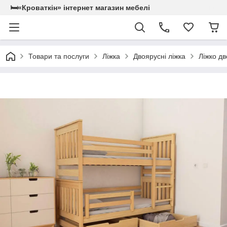
🛏«Кроваткiн» iнтернет магазин мебелi
Товари та послуги
Ліжка
Двоярусні ліжка
Ліжко д