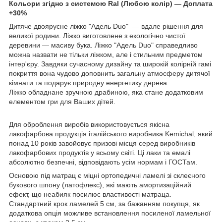
Кольори згідно з системою Ral (Любою колір) — Доплата
+30%
Дитяче двоярусне ліжко "Адель Duo" — вдале рішення для
великої родини. Ліжко виготовлене з екологічно чистої
деревини — масиву бука. Ліжко "Адель Duo" справедливо
можна назвати не тільки ліжком, але і стильним предметом
інтер'єру. Завдяки сучасному дизайну та широкій колірній гамі
покриття вона чудово доповнить загальну атмосферу дитячої
кімнати та подарує природну енергетику дерева.
Ліжко обладнане зручною драбиною, яка стане додатковим
елементом гри для Ваших дітей.
Для оброблення виробів використовується якісна
лакофарбова продукція італійського виробника Kemichal, який
понад 10 років завойовує призові місця серед виробників
лакофарбових продуктів у всьому світі. Ці лаки та емалі
абсолютно безпечні, відповідають усім нормам і ГОСТам.
Основою під матрац є міцні ортопедичні ламелі зі склеєного
букового шпону (латофлекс), які мають амортизаційний
ефект, що неабияк посилює властивості матраца.
Стандартний крок ламелей 5 см, за бажанням покупця, як
додаткова опція можливе встановлення посиленої ламельної