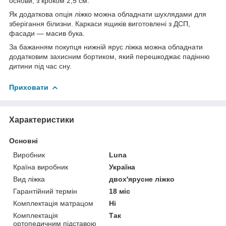
основи, з кроком 2,5 см.
Як додаткова опція ліжко можна обладнати шухлядами для
зберігання білизни. Каркаси ящиків виготовлені з ДСП,
фасади — масив бука.
За бажанням покупця нижній ярус ліжка можна обладнати
додатковим захисним бортиком, який перешкоджає падінню
дитини під час сну.
Приховати
Характеристики
Основні
Виробник
Luna
Країна виробник
Україна
Вид ліжка
двох'ярусне ліжко
Гарантійний термін
18 міс
Комплектація матрацом
Ні
Комплектація
Так
ортопедичним підставою