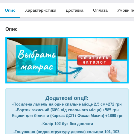
Опис
Характеристики
Доставка
Оплата
Умови п
Опис
Додаткові опції:
-Посилена ламель на одне спальне місце 2.5 см+272 грн
-Бортик захисний (60% від спального місця) +585 грн
-Ящики для білизни (Каркас ДСП / Фасал Масив) +1890 грн
-Колір 102 бук без доплати
-Тонування (видно структуру дерева) кольори 101, 103,