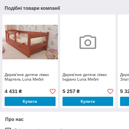
Подібні товари компанії
Дерев'яне дитяче ліжко
Дерев'яне дитяче ліжко
Дере
Мартель Luna Меблі
Індіано Luna Меблі
Злат
4 431
5 257
5 3
₴
₴
Купити
Купити
Про нас