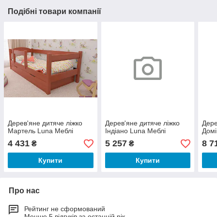
Подібні товари компанії
Дерев'яне дитяче ліжко
Дерев'яне дитяче ліжко
Дере
Мартель Luna Меблі
Індіано Luna Меблі
Домі
4 431
5 257
8 7
₴
₴
Купити
Купити
Про нас
Рейтинг не сформований
Менше 5 відгуків за останній рік