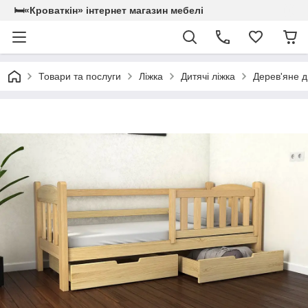
🛏«Кроваткiн» iнтернет магазин мебелi
Товари та послуги
Ліжка
Дитячі ліжка
Дерев'яне д