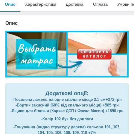
Опис
Характеристики
Доставка
Оплата
Умови п
Опис
Додаткові опції:
-Посилена ламель на одне спальне місце 2.5 см+272 грн
-Бортик захисний (60% від спального місця) +585 грн
-Ящики для білизни (Каркас ДСП / Фасал Масив) +1890 грн
-Колір 102 бук без доплати
-Тонування (видно структуру дерева) кольори 101, 103,
104, 105, 106, 108, 109, 110 +7%