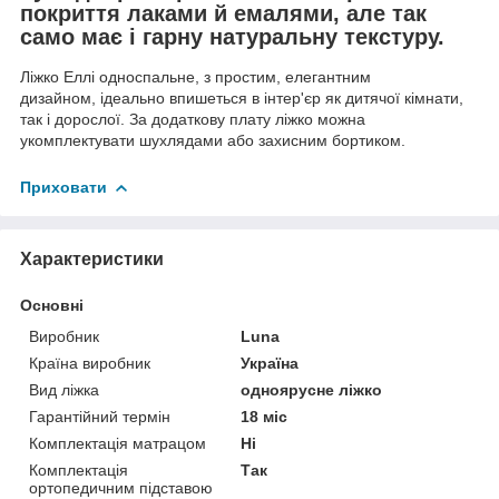
покриття лаками й емалями, але так
само має і гарну натуральну текстуру.
Ліжко Еллі односпальне, з простим, елегантним
дизайном, ідеально впишеться в інтер'єр як дитячої кімнати,
так і дорослої. За додаткову плату ліжко можна
укомплектувати шухлядами або захисним бортиком.
Приховати
Характеристики
Основні
Виробник
Luna
Країна виробник
Україна
Вид ліжка
одноярусне ліжко
Гарантійний термін
18 міс
Комплектація матрацом
Ні
Комплектація
Так
ортопедичним підставою