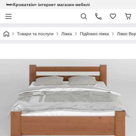
🛏«Кроваткiн» iнтернет магазин мебелi
Товари та послуги
Ліжка
Підйомні ліжка
Ліжко Ве