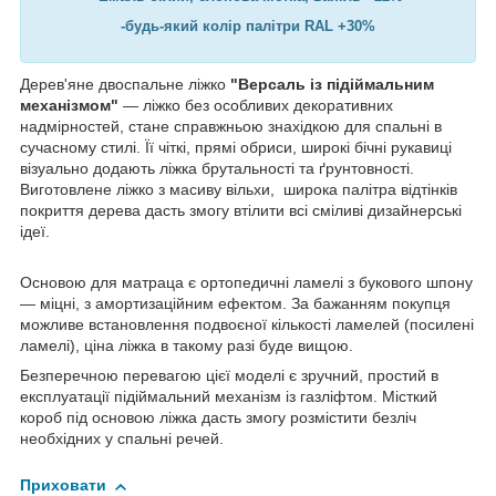
-будь-який колір палітри RAL +30%
Дерев'яне двоспальне ліжко
"Версаль із підіймальним
механізмом"
— ліжко без особливих декоративних
надмірностей, стане справжньою знахідкою для спальні в
сучасному стилі. Її чіткі, прямі обриси, широкі бічні рукавиці
візуально додають ліжка брутальності та ґрунтовності.
Виготовлене ліжко з масиву вільхи, широка палітра відтінків
покриття дерева дасть змогу втілити всі сміливі дизайнерські
ідеї.
Основою для матраца є ортопедичні ламелі з букового шпону
— міцні, з амортизаційним ефектом. За бажанням покупця
можливе встановлення подвоєної кількості ламелей (посилені
ламелі), ціна ліжка в такому разі буде вищою.
Безперечною перевагою цієї моделі є зручний, простий в
експлуатації підіймальний механізм із газліфтом. Місткий
короб під основою ліжка дасть змогу розмістити безліч
необхідних у спальні речей.
Приховати