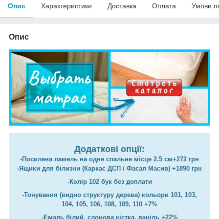
Опис
Характеристики
Доставка
Оплата
Умови п
Опис
Додаткові опції:
-Посилена ламель на одне спальне місце 2.5 см+272 грн
-Ящики для білизни (Каркас ДСП / Фасал Масив) +1890 грн
-Колір 102 бук без доплати
-Тонування (видно структуру дерева) кольори 101, 103,
104, 105, 106, 108, 109, 110 +7%
-Емаль білий, слонова кістка, ваніль +22%