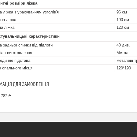
итні розміри ліжка
а ліжка з урахуванням узголів'я
96 см
на ліжка
190 см
а ліжка
120 см
стувальницькі характеристики
а задньої спинки від підлоги
40 див.
іал виготовлення
Метал
едичне підстава
металеві т
р спального місця
120*190
МАЦІЯ ДЛЯ ЗАМОВЛЕННЯ
 782 ₴