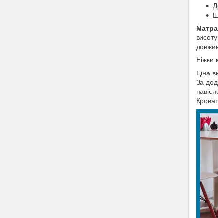
Д
Ш
Матра
висоту
довжин
Ніжки 
Ціна в
За дод
навісн
Кроват