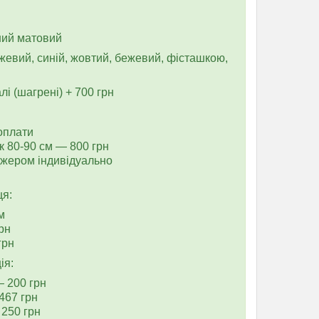
рний матовий
ожевий, синій, жовтий, бежевий, фісташкою,
лі (шагрені) + 700 грн
без доплати
к 80-90 см — 800 грн
жером індивідуально
ця:
0 см
рн
грн
ія:
— 200 грн
467 грн
250 грн