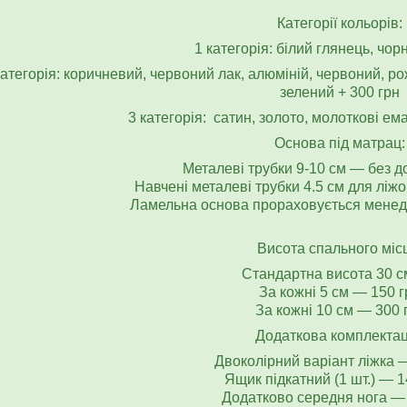
Категорії кольорів:
1 категорія: білий глянець, чо
категорія: коричневий, червоний лак, алюміній, червоний, р
зелений + 300 грн
3 категорія: сатин, золото, молоткові ема
Основа під матрац:
Металеві трубки 9-10 см — 
Навчені металеві трубки 4.5 см для ліжо
Ламельна основа прораховується менед
Висота спального міс
Стандартна висота 3
За кожні 5 см — 150 г
За кожні 10 см — 300 
Додаткова комплектац
Двоколірний варіант ліжка 
Ящик підкатний (1 шт.) — 1
Додатково середня нога — 