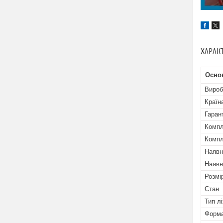
ХАРАК
Осно
Вироб
Країн
Гаран
Компл
Компл
Наявн
Наявн
Розмі
Стан
Тип л
Форма