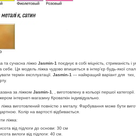
 металік, сатин
а та сучасна ліжко
Jasmin-1
поєднує в собі міцність, стриманість і 
а себе. Ця модель ліжка чудово впишеться в інтер'єр будь-якої спаль
увати термін експлуатації.
Jasmin-1
— найкращий варіант для тих, х
рту.
казана за ліжком
Jasmin-1
, , виготовлену в кольорі першої категорі
ером інтернет-магазину Кроваткін індивідуально.
 ліжка виготовлений повністю з металу. Фарбування може бути вигото
дартною. Колір на вартості відбивається.
ти ліжка:
исота від підлоги до основи: 30 см
исота вилоги від підлоги: 40 см.