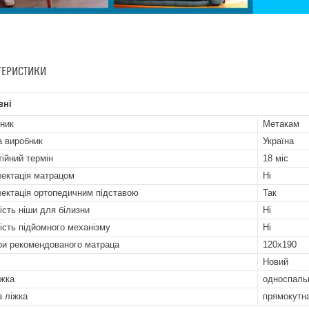
ТЕРИСТИКИ
вні
ник
Метакам
а виробник
Україна
тійний термін
18 міс
ектація матрацом
Ні
ектація ортопедичним підставою
Так
ість ніши для білизни
Ні
ість підйомного механізму
Ні
ри рекомендованого матраца
120х190
Новий
іжка
односпаль
 ліжка
прямокутн