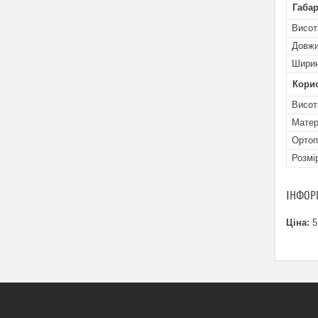
Габар
Висот
Довжи
Ширин
Кори
Висот
Матер
Ортоп
Розмі
ІНФОР
Ціна:
5