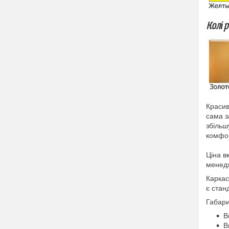
Колір
Красив
сама з
збільш
комфо
Ціна в
менедж
Каркас
є стан
Габари
В
В