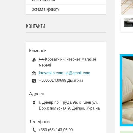
Эстелла кровати
КОНТАКТИ
🛏«Кроваткiн» iнтернет магазин
мебелi
krovatkin.com.ua@gmail.com
+380681430699 Дмитрий
г. Днепр пр. Труда 9а, г. Киев ул.
Бориспольская 9, Дніпро, Україна
+380 (68) 143-06-99