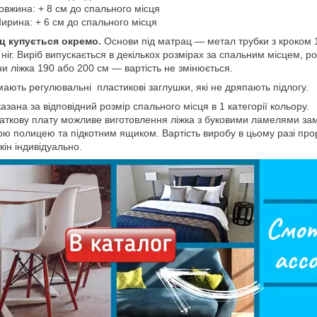
овжина: + 8 см до спального місця
ирина: + 6 см до спального місця
ц купується окремо.
Основи під матрац — метал трубки з кроком 
 ніг. Виріб випускається в декількох розмірах за спальним місцем, ро
и ліжка 190 або 200 см — вартість не змінюється.
мають регулювальні пластикові заглушки, які не дряпають підлогу.
казана за відповідний розмір спального місця в 1 категорії кольору.
аткову плату можливе виготовлення ліжка з буковими ламелями заміс
ою полицею та підкотним ящиком. Вартість виробу в цьому разі пр
кін індивідуально.