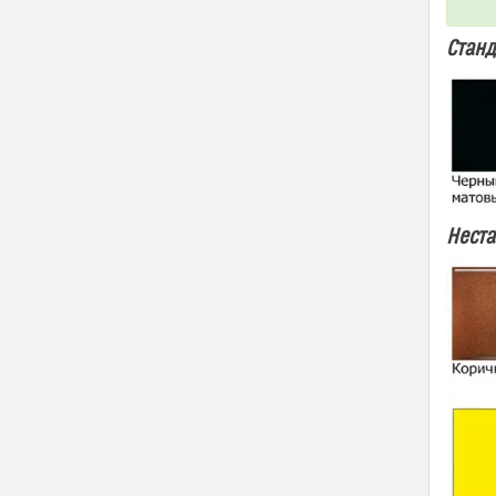
Станд
Неста