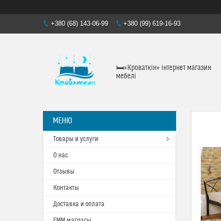
+380 (68) 143-06-99
+380 (99) 619-16-93
🛏«Кроваткiн» iнтернет магазин
мебелi
Товары и услуги
О нас
Отзывы
Контакты
Доставка и оплата
ЕММ матрасы