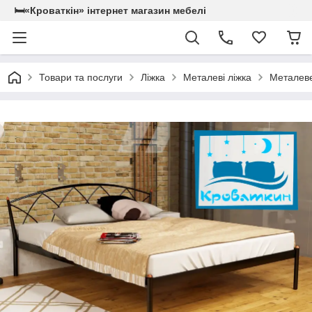
🛏«Кроваткiн» iнтернет магазин мебелi
Товари та послуги
Ліжка
Металеві ліжка
Металеве