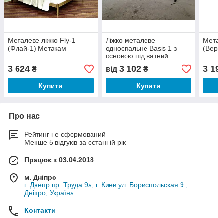
Металеве ліжко Fly-1
Ліжко металеве
Мета
(Флай-1) Метакам
односпальне Basis 1 з
(Вер
основою під ватний
матрац армійське ліжко
3 624
3 102
3 1
₴
від
₴
Купити
Купити
Про нас
Рейтинг не сформований
Менше 5 відгуків за останній рік
Працює з 03.04.2018
м. Дніпро
г. Днепр пр. Труда 9а, г. Киев ул. Бориспольская 9 ,
Дніпро, Україна
Контакти