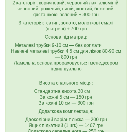
2 категорія: коричневий, червоний лак, алюміній,
червоний, рожевий, синій, жовтий, бежевий,
фісташкою, зелений + 300 грн
3 категорія: сатин, золото, молоткові емалі
(шагрені) + 700 грн
Основа під матрац:
Металеві трубки 9-10 см — без доплати
Навчені металеві трубки 4.5 см для ліжок 80-90 см
— 800 грн
Ламельна основа прораховується менеджером
індивідуально
Висота спального місця:
Стандартна висота 30 см
За кожні 5 см — 150 грн
За кожні 10 см — 300 грн
Додаткова комплектація:
Двоколірний варіант ліжка — 200 грн
Ящик підкатний (1 шт.) — 1467 грн
Додатково середня нога — 250 грн