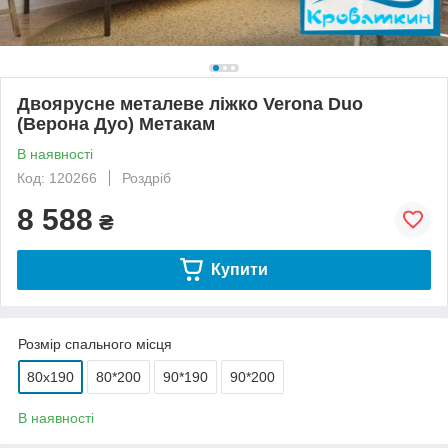
Двоярусне металеве ліжко Verona Duo
(Верона Дуо) Метакам
В наявності
Код: 120266
Роздріб
8 588
₴
Купити
Розмір спального місця
80х190
80*200
90*190
90*200
В наявності