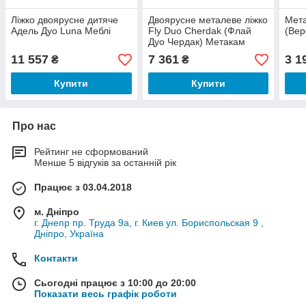
Ліжко двоярусне дитяче
Двоярусне металеве ліжко
Мета
Адель Дуо Luna Меблі
Fly Duo Cherdak (Флай
(Вер
Дуо Чердак) Метакам
11 557
7 361
3 1
₴
₴
Купити
Купити
Про нас
Рейтинг не сформований
Менше 5 відгуків за останній рік
Працює з 03.04.2018
м. Дніпро
г. Днепр пр. Труда 9а, г. Киев ул. Бориспольская 9 ,
Дніпро, Україна
Контакти
Сьогодні працює з 10:00 до 20:00
Показати весь графік роботи