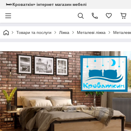
🛏«Кроваткiн» iнтернет магазин мебелi
Товари та послуги
Ліжка
Металеві ліжка
Металеве