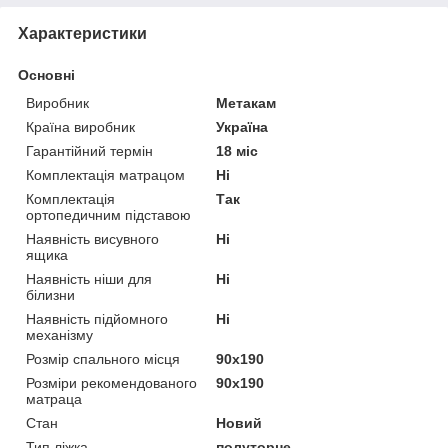
Характеристики
Основні
Виробник
Метакам
Країна виробник
Україна
Гарантійний термін
18 міс
Комплектація матрацом
Ні
Комплектація
Так
ортопедичним підставою
Наявність висувного
Ні
ящика
Наявність ніши для
Ні
білизни
Наявність підйомного
Ні
механізму
Розмір спального місця
90х190
Розміри рекомендованого
90х190
матраца
Стан
Новий
Тип ліжка
полуторне