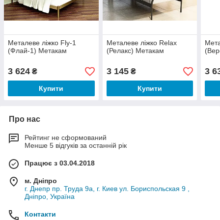
Металеве ліжко Fly-1
Металеве ліжко Relax
Мета
(Флай-1) Метакам
(Релакс) Метакам
(Вер
3 624
3 145
3 6
₴
₴
Купити
Купити
Про нас
Рейтинг не сформований
Менше 5 відгуків за останній рік
Працює з 03.04.2018
м. Дніпро
г. Днепр пр. Труда 9а, г. Киев ул. Бориспольская 9 ,
Дніпро, Україна
Контакти