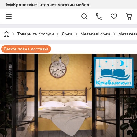
🛏«Кроваткiн» iнтернет магазин мебелi
Товари та послуги
Ліжка
Металеві ліжка
Металеве
Безкоштовна доставка