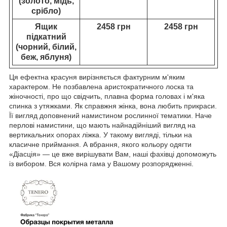
(золото, мідь,
срібло)
Ящик
2458 грн
2458 грн
підкатний
(чорний, білий,
беж, яблуня)
Ця ефектна красуня вирізняється фактурним м'яким
характером. Не позбавлена аристократичного лоска та
жіночності, про що свідчить, плавна форма головах і м'яка
спинка з утяжками. Як справжня жінка, вона любить прикраси.
Її вигляд доповнений намистином рослинної тематики. Наче
перлові намистини, що мають найнадійніший вигляд на
вертикальних опорах ліжка. У такому вигляді, тільки на
класичне приймання. А вбрання, якого кольору одягти
«Діасція» — це вже вирішувати Вам, наші фахівці допоможуть
із вибором. Вся колірна гама у Вашому розпорядженні.