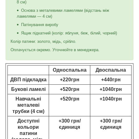
8 см)
Основа з металевими ламелями (відстань між
ламелями — 4 см)
Патінування виробу
Ящик підкатний (колір: яблуня, беж, білий, чорний)
Колір патини: золото, мідь, срібло.
Оплачується окремо. Уточнюйте в менеджера.
Односпальна
Двоспальна
ДВП підкладка
+220грн
+440грн
Букові ламелі
+520грн
+1040грн
Навчальні
+520грн
+1040грн
металеві
трубки (4 см)
Доступні
+300 грн/
+300 грн/
кольори
єдиниця
єдиниця
патини