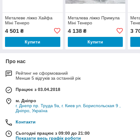
Металеве ліжко Хайфа
Металева ліжко Примула
Мета
Міні Тенеро
Міні Тенеро
Тен
4 501
4 138
3 7
₴
₴
Купити
Купити
Про нас
Рейтинг не сформований
Менше 5 відгуків за останній рік
Працює з 03.04.2018
м. Дніпро
г. Днепр пр. Труда 9а, г. Киев ул. Бориспольская 9 ,
Дніпро, Україна
Контакти
Сьогодні працює з 09:00 до 21:00
Показати весь графік роботи