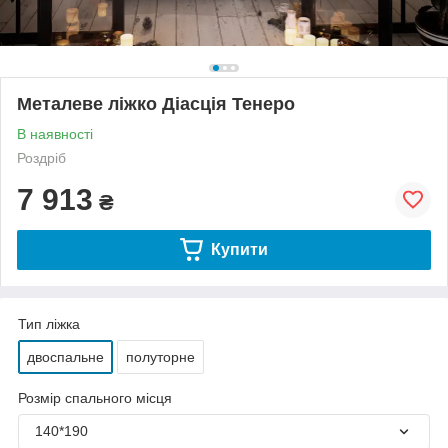
Металеве ліжко Діасція Тенеро
В наявності
Роздріб
7 913
₴
Купити
Тип ліжка
двоспальне
полуторне
Розмір спального місця
140*190