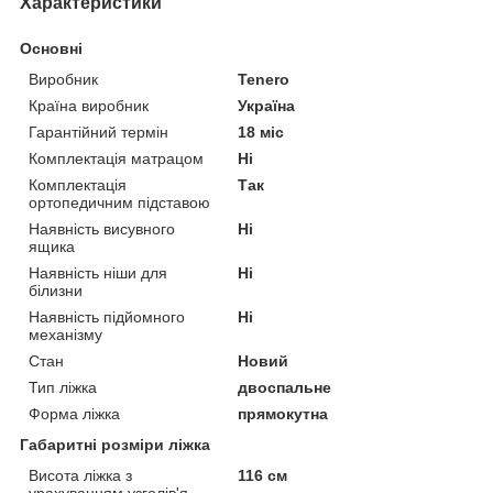
Характеристики
Основні
Виробник
Tenero
Країна виробник
Україна
Гарантійний термін
18 міс
Комплектація матрацом
Ні
Комплектація
Так
ортопедичним підставою
Наявність висувного
Ні
ящика
Наявність ніши для
Ні
білизни
Наявність підйомного
Ні
механізму
Стан
Новий
Тип ліжка
двоспальне
Форма ліжка
прямокутна
Габаритні розміри ліжка
Висота ліжка з
116 см