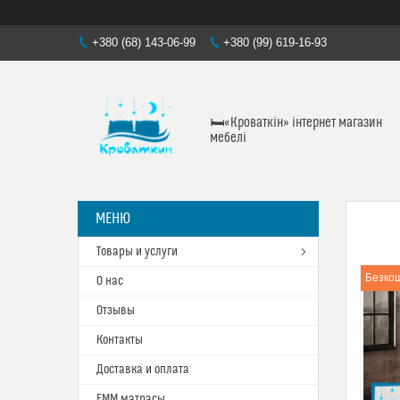
+380 (68) 143-06-99
+380 (99) 619-16-93
🛏«Кроваткiн» iнтернет магазин
мебелi
Товары и услуги
Безкош
О нас
Отзывы
Контакты
Доставка и оплата
ЕММ матрасы