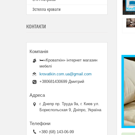
Эстелла кровати
КОНТАКТИ
🛏«Кроваткiн» iнтернет магазин
мебелi
krovatkin.com.ua@gmail.com
+380681430699 Дмитрий
г. Днепр пр. Труда 9а, г. Киев ул.
Бориспольская 9, Дніпро, Україна
+380 (68) 143-06-99