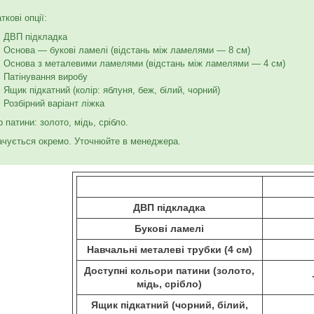
ткові опції:
ДВП підкладка
Основа — букові ламелі (відстань між ламелями — 8 см)
Основа з металевими ламелями (відстань між ламелями — 4 см)
Патінування виробу
Ящик підкатний (колір: яблуня, беж, білий, чорний)
Розбірний варіант ліжка
р патини: золото, мідь, срібло.
чується окремо. Уточнюйте в менеджера.
ДВП підкладка
Букові ламелі
Навчальні металеві трубки (4 см)
Доступні кольори патини (золото,
мідь, срібло)
Ящик підкатний (чорний, білий,