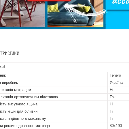
ТЕРИСТИКИ
вні
ник
Tenero
а виробник
Україна
ектація матрацом
Ні
ектація ортопедичним підставою
Так
ість висувного ящика
Ні
ість ніши для білизни
Ні
ість підйомного механізму
Ні
ри рекомендованого матраца
80х190