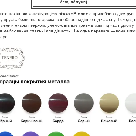
беж, яблуня)
ією похідною конфігурацією
ліжка «Віола»
є приваблива двоярусн
у ярусі є безпечна огорожа, запобігає падінню під час сну. І сходи, 
гленим низом і верхом, унеможливлює травматизм під час підйому. Л
я меблювання спальні для дівчаток. Ще одна перевага — вона вико
ера.