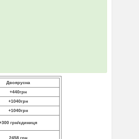
Двоярусна
+440грн
+1040грн
+1040грн
+300 грн/єдиниця
2458 грн