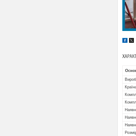
ХАРАК
Осно
Вироб
Країн
Компл
Компл
Наявн
Наявн
Наявн
Розмі