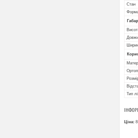
Стан
Форма
Габар
Висот
Довжи
Ширин
Кори
Матер
Ортоп
Розмі
Відст
Тип л
ІНФОР
Ціна:
8