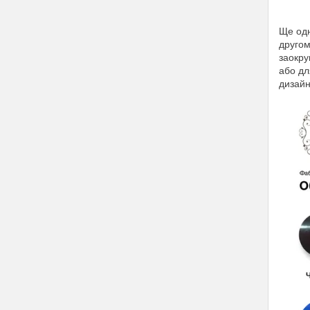
Ще одн
другом
заокру
або дл
дизайн