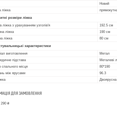
Новий
 ліжка
прямокутн
итні розміри ліжка
а ліжка з урахуванням узголів'я
192.5 см
на ліжка
190 см
а ліжка
80 см
стувальницькі характеристики
іал виготовлення
Метал
едичне підстава
Металеві 
р спального місця
80*190
ань між ярусами
96.3
іжка
Двоярусна
МАЦІЯ ДЛЯ ЗАМОВЛЕННЯ
 290 ₴