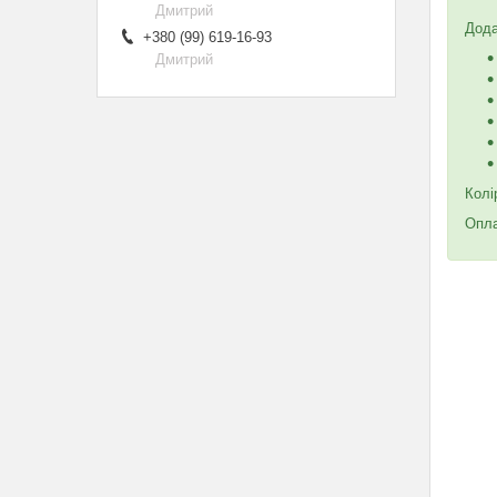
Дмитрий
Дода
+380 (99) 619-16-93
Дмитрий
Колі
Опла