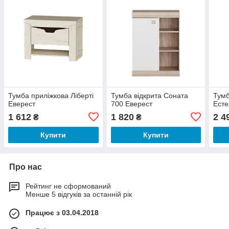
Тумба приліжкова Ліберті
Тумба відкрита Соната
Тумб
Еверест
700 Еверест
Есте
1 612
1 820
2 4
₴
₴
Купити
Купити
Про нас
Рейтинг не сформований
Менше 5 відгуків за останній рік
Працює з 03.04.2018