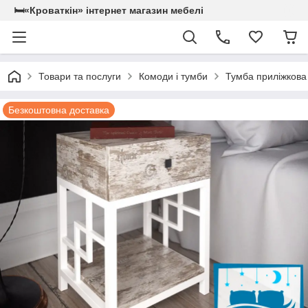
🛏«Кроваткiн» iнтернет магазин мебелi
Товари та послуги
Комоди і тумби
Тумба приліжкова
Безкоштовна доставка