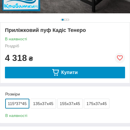
Приліжковий пуф Кадіс Тенеро
В наявності
Роздріб
4 318
₴
Купити
Розміри
115*37*45
135х37х45
155х37х45
175х37х45
В наявності