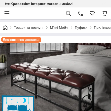
🛏«Кроваткiн» iнтернет магазин мебелi
Товари та послуги
М'які Меблі
Пуфики
Приліжков
Безкоштовна доставка