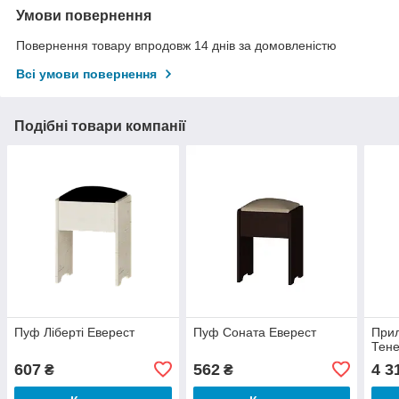
Умови повернення
Повернення товару впродовж 14 днів за домовленістю
Всі умови повернення
Подібні товари компанії
Пуф Ліберті Еверест
Пуф Соната Еверест
Прил
Тен
607
562
4 3
₴
₴