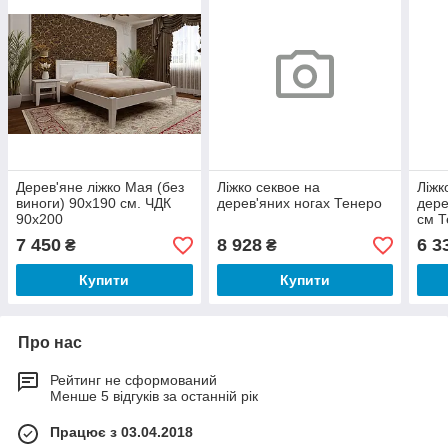
Дерев'яне ліжко Мая (без
Ліжко секвое на
Ліжк
виноги) 90х190 см. ЧДК
дерев'яних ногах Тенеро
дере
90х200
см Т
7 450
8 928
6 3
₴
₴
Купити
Купити
Про нас
Рейтинг не сформований
Менше 5 відгуків за останній рік
Працює з 03.04.2018