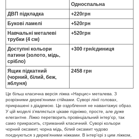
Односпальна
ДВП підкладка
+220грн
Букові ламелі
+520грн
Навчальні металеві
+520грн
трубки (4 см)
Доступні кольори
+300 грн/єдиниця
патини (золото, мідь,
срібло)
Ящик підкатний
2458 грн
(чорний, білий, беж,
яблуня)
Це більш класична версія ліжка «Нарцис» металева. З
розрізними дерев'яними стійками. Суворі лінії головах,
прикрашені з діадемою. Це оздоблення не навантажує образ.
У цій моделі з'являється цікаве підніжко, просте, але дуже
елегантне. Ліжко перетворить провінціальний інтер'єр, так
само прикрасить, стриманий класичний. Суворі кольори
чорний оксамит, чорна мідь, білий оксамит чудово
поєднуються з дерев'яними ніжками. В інтер'єрі з цим ліжком,