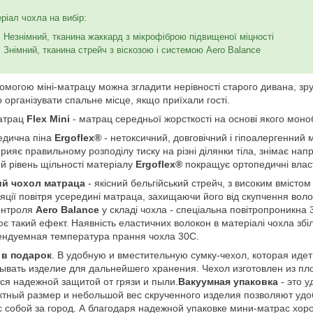
ріал чохла на вибір:
Незнімний, тканина жаккард з мікрофіброю підвищеної міцності
Знімний, тканина стрейч з віскозою і системою Aero Balance
омогою міні-матрацу можна згладити нерівності старого дивана, зр
 організувати спальне місце, якщо приїхали гості.
матрац
Flex Mini
- матрац середньої жорсткості на основі якого мон
едична піна
Ergoflex®
- нетоксичний, довговічний і гіпоалергенний
прияє правильному розподілу тиску на різні ділянки тіла, знімає напр
й рівень щільності матеріалу
Ergoflex®
покращує ортопедичні влас
ий чохол матраца
- якісний бельгійський стрейч, з високим вмісто
яції повітря усередині матраца, захищаючи його від скупчення воло
онтроля
Aero Balance
у складі чохла - спеціальна повітропроникна
є такий ефект. Наявність еластичних волокон в матеріалі чохла збіль
ндуемная температура прання чохла 30С.
 в подарок
. В удобную и вместительную сумку-чехол, которая иде
ывать изделие для дальнейшего хранения. Чехол изготовлен из пл
ся надежной защитой от грязи и пыли.
Вакуумная упаковка
- это 
тный размер и небольшой вес скрученного изделия позволяют удобн
с собой за город. А благодаря надежной упаковке мини-матрас хор