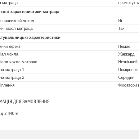
 матраца
прямокутн
кові характеристики матраца
епроникний чохол
Ні
ий чохол матраца
Так
стувальницькі характеристики
ний ефект
Немає
іал чохла
Жаккард
іали чохла матраца
Незнімний,
на матраца 1
Помірно ж
на матраца 2
Середня
ріплення
Фіксатори 
МАЦІЯ ДЛЯ ЗАМОВЛЕННЯ
ід 2 448 ₴