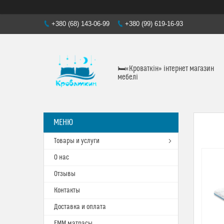
+380 (68) 143-06-99
+380 (99) 619-16-93
🛏«Кроваткiн» iнтернет магазин
мебелi
Товары и услуги
О нас
Отзывы
Контакты
Доставка и оплата
ЕММ матрасы