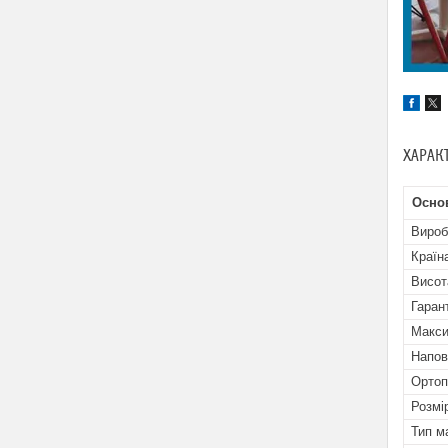
ХАРАК
Осно
Вироб
Країн
Висот
Гаран
Макси
Напов
Ортоп
Розмі
Тип м