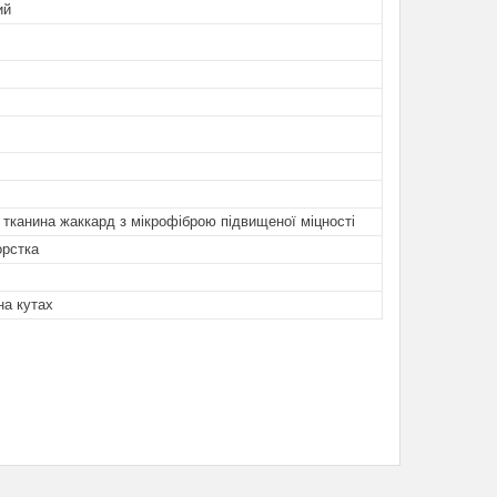
ий
 тканина жаккард з мікрофіброю підвищеної міцності
орстка
на кутах