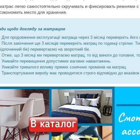
атрас легко самостоятельно скручивать и фиксировать ремнями с 
сэкономить место для хранения.
ади щодо догляду за матрацом
Для продовження експлуатації матраца через 3 місяці переверніть його н
Після закінчення ще 3 місяців переверніть матрац по годинці стрілки. Т
відпочинний бік) перевертаємо на зворотний бік.
Отже, що 3 місяці ми перевертаємо матрац, то від виноги до головня, т
Уникайте перевищення допустимих вагових навантажень.
Уникайте тривалого впливу прямих сонячних променів на матрац.
Транспортування виробу має проводитися строго відповідно до вказіво