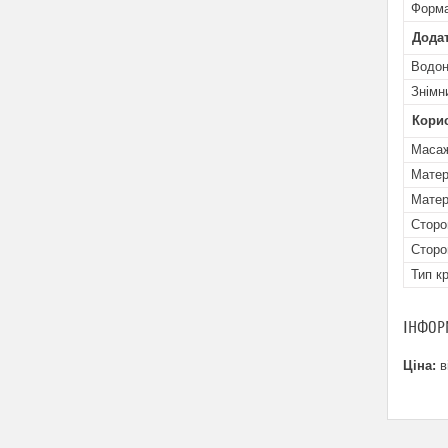
Форма
Додат
Водон
Знімн
Кори
Масаж
Матер
Матер
Сторо
Сторо
Тип к
ІНФОР
Ціна:
в