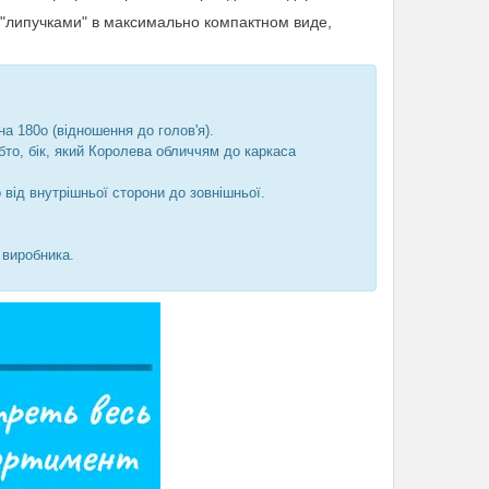
"липучками" в максимально компактном виде,
а 180o (відношення до голов'я).
обто, бік, який Королева обличчям до каркаса
о від внутрішньої сторони до зовнішньої.
к виробника.