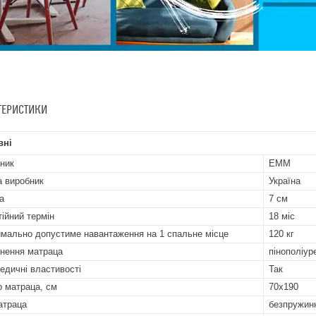
ТЕРИСТИКИ
вні
ник
ЕММ
а виробник
Україна
а
7 см
тійний термін
18 міс
мально допустиме навантаження на 1 спальне місце
120 кг
нення матраца
пінополіур
едичні властивості
Так
р матраца, см
70х190
атраца
безпружин