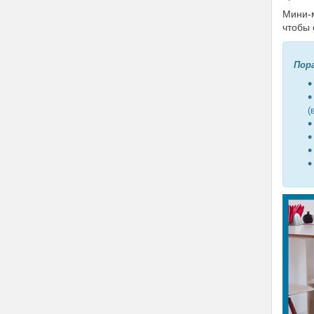
Мини-м
чтобы 
Пор
(