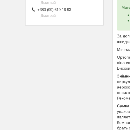
Дмитрий
Мате
+380 (99) 619-16-93
Дмитрий
За доп
швидко
Міні-
Ортоп
піна с
Високи
Знімн
циркул
аерок
посилю
Рекоме
Сумка
упаков
являет
Компак
брать 