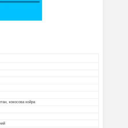
етан, кокосова койра
ний