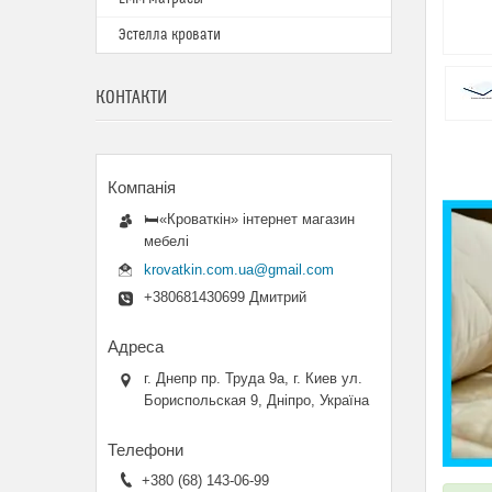
Эстелла кровати
КОНТАКТИ
🛏«Кроваткiн» iнтернет магазин
мебелi
krovatkin.com.ua@gmail.com
+380681430699 Дмитрий
г. Днепр пр. Труда 9а, г. Киев ул.
Бориспольская 9, Дніпро, Україна
+380 (68) 143-06-99