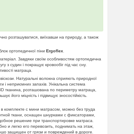
учно розташуватися, виїхавши на природу, а також
облок ортопедичної піни
Ergoflex
.
 матеріал. Завдяки своїм особливостям ортопедична
угу з судин і покращує кровообіг під час сну.
тивості матраца.
м віскози. Натуральні волокна сприяють природної
ги і неприємних запахів. Унікальна система
 3D тканина, розташована по периметру матраца,
шує його міцність і підвищує зносостійкість.
т в комплекте с мини матрасом, можно без труда
отной ткани, оснащен шнурками с фиксаторами,
удобное решение при транспортировке матраса.
о и легко его перевозить, поднимать на этаж,
ошо защищен от грязи и повреждений в дороге.