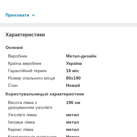
Приховати
Характеристики
Основні
Виробник
Метал-дизайн
Країна виробник
Україна
Гарантійний термін
18 міс
Розмір спального місця
80х190
Стан
Новий
Користувальницькі характеристики
Висота ліжка з
196 см
урахуванням узголів'я
Узголів'я ліжка
метал
Ізножье ліжка
метал
Каркас ліжка
метал
Комплектація матрацом
Немає