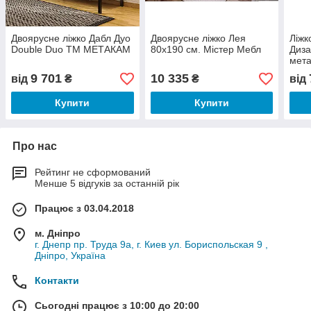
Двоярусне ліжко Дабл Дуо
Двоярусне ліжко Лея
Ліжк
Double Duo ТМ МЕТАКАМ
80х190 см. Містер Мебл
Диза
мет
9 701
10 335
від
₴
₴
від
Купити
Купити
Про нас
Рейтинг не сформований
Менше 5 відгуків за останній рік
Працює з 03.04.2018
м. Дніпро
г. Днепр пр. Труда 9а, г. Киев ул. Бориспольская 9 ,
Дніпро, Україна
Контакти
Сьогодні працює з 10:00 до 20:00