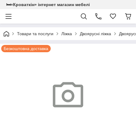
🛏«Кроваткiн» iнтернет магазин мебелi
Товари та послуги
Ліжка
Двоярусні ліжка
Двоярус
Безкоштовна доставка