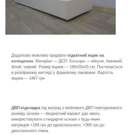
Додатково можливо придбати
підкатний ящик на
коліщатках
. Матеріал — ДСП. Кольори — яблуня, бежевий,
білий, чорний. Розмір ящика — 180х50х25 см. Постачається
в розібраному вигляді у фірмовому пакованні. Вартість
ящика — 1467 грн
ДВП-підкладка
під матрац з меблевого ДВП повторюваного
розміру основи — бюджетний варіант дає змогу
використовувати стандартні основи з будь-яким
матрацом +184 грн до односпального, +368 грн до
двоспального ліжка.