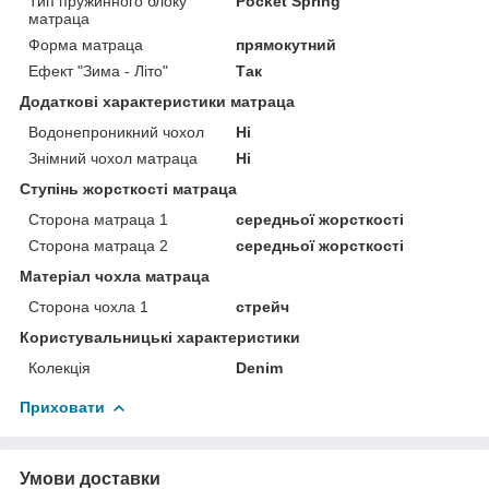
Тип пружинного блоку
Pocket Spring
матраца
Форма матраца
прямокутний
Ефект "Зима - Літо"
Так
Додаткові характеристики матраца
Водонепроникний чохол
Ні
Знімний чохол матраца
Ні
Ступінь жорсткості матраца
Сторона матраца 1
середньої жорсткості
Сторона матраца 2
середньої жорсткості
Матеріал чохла матраца
Сторона чохла 1
стрейч
Користувальницькі характеристики
Колекція
Denim
Приховати
Умови доставки