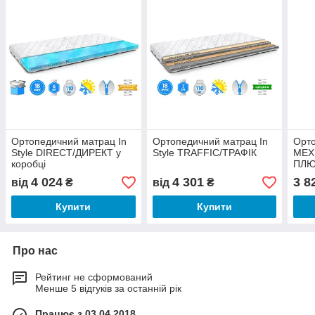
Ортопедичний матрац In
Ортопедичний матрац In
Орт
Style DIRECT/ДИРЕКТ у
Style TRAFFIC/ТРАФІК
MEX
коробці
ПЛЮС
Мат
4 024
4 301
3 8
від
₴
від
₴
Купити
Купити
Про нас
Рейтинг не сформований
Менше 5 відгуків за останній рік
Працює з 03.04.2018