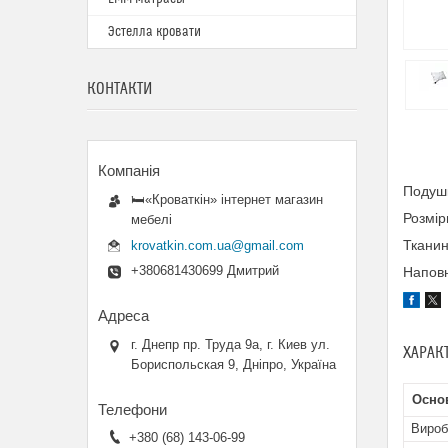
Эстелла кровати
КОНТАКТИ
Подуш
🛏«Кроваткiн» iнтернет магазин
Розмір
мебелi
Тканин
krovatkin.com.ua@gmail.com
+380681430699 Дмитрий
Наповн
г. Днепр пр. Труда 9а, г. Киев ул.
ХАРАК
Бориспольская 9, Дніпро, Україна
Осно
Вироб
+380 (68) 143-06-99