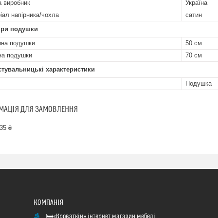
а виробник
Україна
іал напірника/чохла
сатин
іри подушки
на подушки
50 см
а подушки
70 см
стувальницькі характеристики
Подушка
МАЦІЯ ДЛЯ ЗАМОВЛЕННЯ
35 ₴
🛏«Кроваткiн» iнтернет магазин мебелi