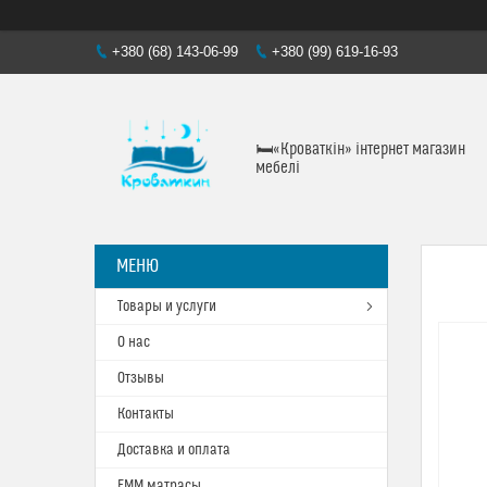
+380 (68) 143-06-99
+380 (99) 619-16-93
🛏«Кроваткiн» iнтернет магазин
мебелi
Товары и услуги
О нас
Отзывы
Контакты
Доставка и оплата
ЕММ матрасы