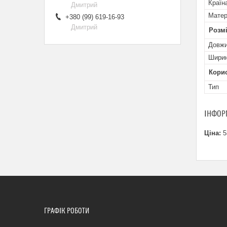
Країн
Дмитрий
Матер
+380 (99) 619-16-93
Дмитрий
Розм
Довжи
Ширин
Кори
Тип
ІНФОР
Ціна:
5
ГРАФІК РОБОТИ