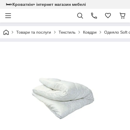
🛏«Кроваткiн» iнтернет магазин мебелi
Товари та послуги
Текстиль
Ковдри
Одеяло Soft 