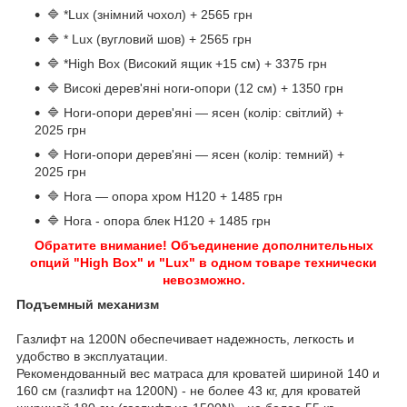
🔷 *Lux (знімний чохол) + 2565 грн
🔷 * Lux (вугловий шов) + 2565 грн
🔷 *High Box (Високий ящик +15 см) + 3375 грн
🔷 Високі дерев'яні ноги-опори (12 см) + 1350 грн
🔷 Ноги-опори дерев'яні — ясен (колір: світлий) +
2025 грн
🔷 Ноги-опори дерев'яні — ясен (колір: темний) +
2025 грн
🔷 Нога — опора хром H120 + 1485 грн
🔷 Нога - опора блек H120 + 1485 грн
Обратите внимание! Объединение дополнительных
опций "High Box" и "Lux" в одном товаре технически
невозможно.
Подъемный механизм
Газлифт на 1200N обеспечивает надежность, легкость и
удобство в эксплуатации.
Рекомендованный вес матраса для кроватей шириной 140 и
160 см (газлифт на 1200N) - не более 43 кг, для кроватей