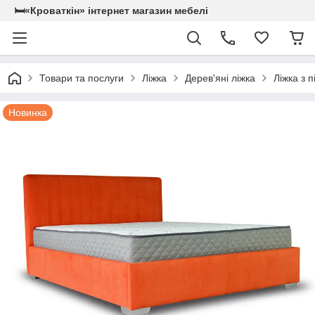
🛏«Кроваткiн» iнтернет магазин мебелi
Товари та послуги
Ліжка
Дерев'яні ліжка
Ліжка з 
Новинка