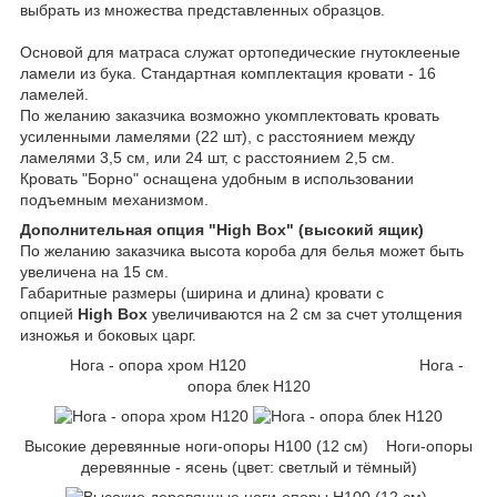
выбрать из множества представленных образцов.
Основой для матраса служат ортопедические гнутоклееные
ламели из бука. Стандартная комплектация кровати - 16
ламелей.
По желанию заказчика возможно укомплектовать кровать
усиленными ламелями (22 шт), с расстоянием между
ламелями 3,5 см, или 24 шт, с расстоянием 2,5 см.
Кровать
"Борно" оснащена удобным в использовании
подъемным механизмом.
Дополнительная опция "High Box" (высокий ящик)
По желанию заказчика высота короба для белья может быть
увеличена на 15 см.
Габаритные размеры (ширина и длина) кровати с
опцией
High Box
увеличиваются на 2 см за счет утолщения
изножья и боковых царг.
Нога - опора хром H120 Нога -
опора блек H120
Высокие деревянные ноги-опоры H100 (12 см) Ноги-опоры
деревянные - ясень (цвет: светлый и тёмный)