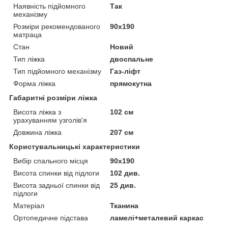
Наявність підйомного
Так
механізму
Розміри рекомендованого
90х190
матраца
Стан
Новий
Тип ліжка
двоспальне
Тип підйомного механізму
Газ-ліфт
Форма ліжка
прямокутна
Габаритні розміри ліжка
Висота ліжка з
102 см
урахуванням узголів'я
Довжина ліжка
207 см
Користувальницькі характеристики
Вибір спального місця
90х190
Висота спинки від підлоги
102 див.
Висота задньої спинки від
25 див.
підлоги
Матеріал
Тканина
Ортопедичне підстава
ламелі+металевий каркас