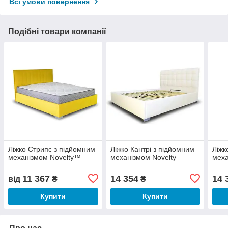
Всі умови повернення
Подібні товари компанії
Ліжко Стрипс з підйомним
Ліжко Кантрі з підйомним
Ліжк
механізмом Novelty™
механізмом Novelty
меха
11 367
14 354
14 
від
₴
₴
Купити
Купити