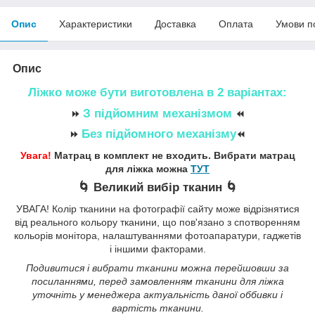
Опис
Характеристики
Доставка
Оплата
Умови п
Опис
Ліжко може бути виготовлена в 2 варіантах:
З підйомним механізмом
⏩
⏪
Без підйомного механізму
⏩
⏪
Увага!
Матрац в комплект не входить. Вибрати матрац
для ліжка можна
ТУТ
🌀 Великий вибір тканин 🌀
УВАГА! Колір тканини на фотографії сайту може відрізнятися
від реального кольору тканини, що пов'язано з спотворенням
кольорів монітора, налаштуваннями фотоапаратури, гаджетів
і іншими факторами.
Подивитися і вибрати тканини можна перейшовши за
посиланнями, перед замовленням тканини для ліжка
уточніть у менеджера актуальність даної оббивки і
вартість тканини.