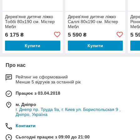
Дерев'яне дитяче ліжко
Дерев'яне дитяче ліжко
Дере
Тоббі 80х190 см. Містер
Саллі 80х190 см. Містер
Ронн
Мебл
Мебл
Меб
6 175
5 590
5 5
₴
₴
Купити
Купити
Про нас
Рейтинг не сформований
Менше 5 відгуків за останній рік
Працює з 03.04.2018
м. Дніпро
г. Днепр пр. Труда 9а, г. Киев ул. Бориспольская 9 ,
Дніпро, Україна
Контакти
Сьогодні працює з 09:00 до 21:00