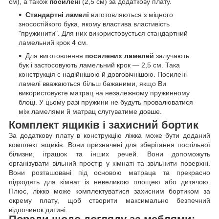
см), а також
посилені
(2,5 см) за додаткову плату.
Стандартні ламелі
виготовляються з міцного
зносостійкого бука, якому властива властивість
"пружинити". Для них використовується стандартний
ламельний крок 4 см.
Для виготовлення
посилених ламелей
залучають
бук і застосовують ламельний крок — 2,5 см. Така
конструкція є надійнішою й довговічнішою. Посилені
ламелі вважаються більш бажаними, якщо Ви
використовуєте матрац на незалежному пружинному
блоці. У цьому разі пружини не будуть провалюватися
між ламелями й матрац слугуватиме довше.
Комплект ящиків і захисний бортик
За додаткову плату в конструкцію ліжка може бути доданий
комплект ящиків. Вони призначені для зберігання постільної
білизни, іграшок та інших речей. Вони допоможуть
організувати вільний простір у кімнаті та звільнити поверхні.
Вони розташовані під основою матраца та прекрасно
підходять для кімнат із невеликою площею або дитячою.
Плюс, ліжко може комплектуватися захисним бортиком за
окрему плату, щоб створити максимально безпечний
відпочинок дитині.