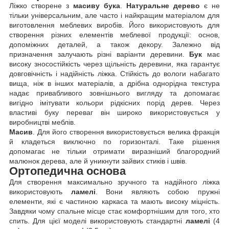
Ліжко створене з
масиву бука
.
Натуральне дерево
є не
тільки універсальним, але часто і найкращим матеріалом для
виготовлення меблевих виробів. Його використовують для
створення різних елементів меблевої продукції: основ,
допоміжних деталей, а також декору. Залежно від
призначення залучають різні варіанти деревини.
Бук
має
високу зносостійкість через щільність деревини, яка гарантує
довговічність і надійність ліжка. Стійкість до вологи набагато
вища, ніж в інших матеріалів, а дрібна однорідна текстура
надає привабливого зовнішнього вигляду та допомагає
вигідно імітувати кольори рідкісних порід дерев. Через
властиві буку переваг він широко використовується у
виробництві меблів.
Масив
. Для його створення використовується велика фракція
й кладеться виключно по горизонталі. Таке рішення
допомагає не тільки отримати виразніший благородний
малюнок дерева, але й уникнути зайвих стиків і швів.
Ортопедична основа
Для створення максимально зручного та надійного ліжка
використовують
ламелі
. Вони являють собою пружні
елементи, які є частиною каркаса та мають високу міцність.
Завдяки чому спальне місце стає комфортнішим для того, хто
спить. Для цієї моделі використовують стандартні
ламелі
(4