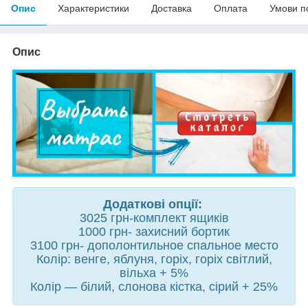
Опис
Характеристики
Доставка
Оплата
Умови п
Опис
Додатковi опцiї:
3025 грн-комплeкт ящиків
1000 грн- захисний бортик
3100 грн- допoлонтильноe cпaльноe мecтo
Колір: венге, яблуня, горіх, горіх світлий,
вільха + 5%
Колір — білий, слонова кістка, сірий + 25%