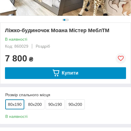
Ліжко-будиночок Моана Містер МеблTM
В наявності
Код: 860029
Роздріб
7 800
₴
Купити
Розмір спального місця
80х190
80х200
90х190
90х200
В наявності