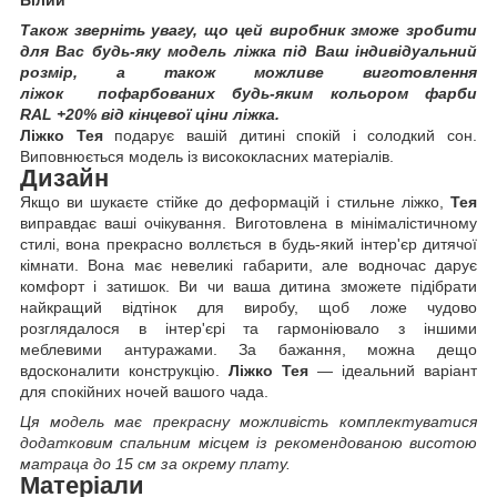
Білий
Також зверніть увагу, що цей виробник зможе зробити
для Вас будь-яку модель ліжка під Ваш індивідуальний
розмір, а також можливе виготовлення
ліжок пофарбованих будь-яким кольором фарби
RAL +20% від кінцевої ціни ліжка.
Ліжко Тея
подарує вашій дитині спокій і солодкий сон.
Виповнюється модель із висококласних матеріалів.
Дизайн
Якщо ви шукаєте стійке до деформацій і стильне ліжко,
Тея
виправдає ваші очікування. Виготовлена в мінімалістичному
стилі, вона прекрасно воллється в будь-який інтер'єр дитячої
кімнати. Вона має невеликі габарити, але водночас дарує
комфорт і затишок. Ви чи ваша дитина зможете підібрати
найкращий відтінок для виробу, щоб ложе чудово
розглядалося в інтер'єрі та гармоніювало з іншими
меблевими антуражами. За бажання, можна дещо
вдосконалити конструкцію.
Ліжко Тея
— ідеальний варіант
для спокійних ночей вашого чада.
Ця модель має прекрасну можливість комплектуватися
додатковим спальним місцем із рекомендованою висотою
матраца до 15 см за окрему плату.
Матеріали