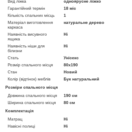
Вид ліжка
одноярусне ліжко
Гарантійний термін
18 міс
Кількість спальних місць
1
Матеріал виготовлення
натуральне дерево
каркаса
Наявність висувного
Ні
ящика
Наявність ніши для
Ні
білизни
Стать
Унісекс
Розмір спального місця
80х190
Стан
Новий
Колір (відтінок) меблів
Бук натуральний
Розміри спального місця
Довжина спального місця
190 см
Ширина спального місця
80 см
Комплектація
Матрац
Ні
Навісні полиці
Ні