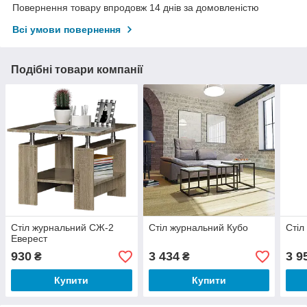
Повернення товару впродовж 14 днів за домовленістю
Всі умови повернення
Подібні товари компанії
Стіл журнальний СЖ-2
Стіл журнальний Кубо
Стіл
Еверест
930
3 434
3 9
₴
₴
Купити
Купити