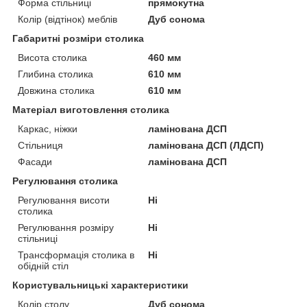
Форма стільниці
прямокутна
Колір (відтінок) меблів
Дуб сонома
Габаритні розміри столика
Висота столика
460 мм
Глибина столика
610 мм
Довжина столика
610 мм
Матеріал виготовлення столика
Каркас, ніжки
ламінована ДСП
Стільниця
ламінована ДСП (ЛДСП)
Фасади
ламінована ДСП
Регулювання столика
Регулювання висоти
Ні
столика
Регулювання розміру
Ні
стільниці
Трансформація столика в
Ні
обідній стіл
Користувальницькі характеристики
Колір столу
Дуб сонома