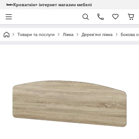
🛏«Кроваткiн» iнтернет магазин мебелi
Товари та послуги
Ліжка
Дерев'яні ліжка
Бокова о