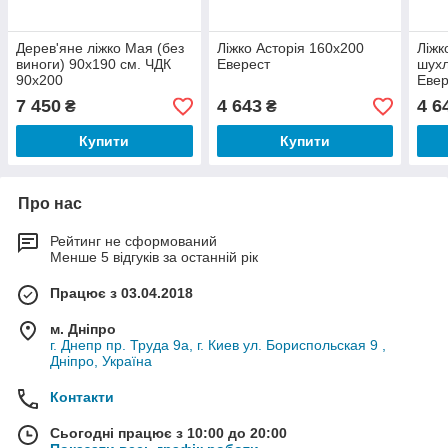
Дерев'яне ліжко Мая (без
Ліжко Асторія 160х200
Ліжк
виноги) 90х190 см. ЧДК
Еверест
шух
90х200
Евер
7 450
4 643
4 6
₴
₴
Купити
Купити
Про нас
Рейтинг не сформований
Менше 5 відгуків за останній рік
Працює з 03.04.2018
м. Дніпро
г. Днепр пр. Труда 9а, г. Киев ул. Бориспольская 9 ,
Дніпро, Україна
Контакти
Сьогодні працює з 10:00 до 20:00