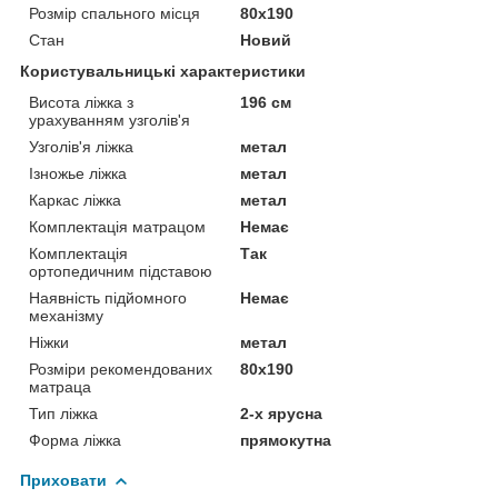
Розмір спального місця
80х190
Стан
Новий
Користувальницькі характеристики
Висота ліжка з
196 см
урахуванням узголів'я
Узголів'я ліжка
метал
Ізножье ліжка
метал
Каркас ліжка
метал
Комплектація матрацом
Немає
Комплектація
Так
ортопедичним підставою
Наявність підйомного
Немає
механізму
Ніжки
метал
Розміри рекомендованих
80х190
матраца
Тип ліжка
2-х ярусна
Форма ліжка
прямокутна
Приховати