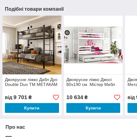
Подібні товари компанії
Двоярусне ліжко Дабл Дуо
Двоярусне ліжко Джосі
Двоя
Double Duo ТМ МЕТАКАМ
80х190 см. Містер Мебл
Мет
9 701
10 634
від
₴
₴
від
Купити
Купити
Про нас