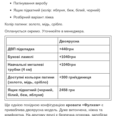
Патінування виробу
Ящик підкатний (колір: яблуня, беж, білий, чорний)
Розбірний варіант ліжка
Колір патини: золото, мідь, срібло.
Оплачується окремо. Уточнюйте в менеджера.
Двоярусна
ДВП підкладка
+440грн
Букові ламелі
+1040грн
Навчальні металеві
+1040грн
трубки (4 см)
Доступні кольори патини
+300 грн/єдиниця
(золото, мідь, срібло)
Ящик підкатний (чорний,
2458 грн
білий, беж, яблуня)
Ще однією похідною конфігурацією
кровати «Фулхем»
є
приваблива двоярусна модель. Дуже витончена, ніжна та
комфортна. На другому ярусі є безпечна огорожа, запобігає